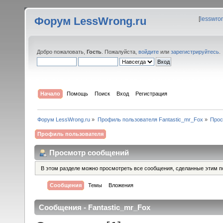
Форум LessWrong.ru
[
lesswro
Добро пожаловать,
Гость
. Пожалуйста,
войдите
или
зарегистрируйтесь
.
Начало
Помощь
Поиск
Вход
Регистрация
Форум LessWrong.ru
»
Профиль пользователя Fantastic_mr_Fox
»
Прос
Профиль пользователя
Просмотр сообщений
В этом разделе можно просмотреть все сообщения, сделанные этим п
Сообщения
Темы
Вложения
Сообщения - Fantastic_mr_Fox