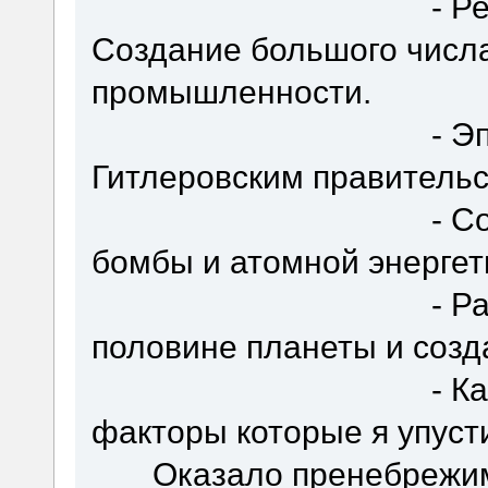
- Резкая инду
Создание большого числ
промышленности.
- Эпизоды сот
Гитлеровским правительс
- Создание со
бомбы и атомной энергет
- Распростране
половине планеты и созд
- Какие-то дру
факторы которые я упусти
Оказало пренебрежимо