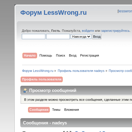
Форум LessWrong.ru
[
lesswro
Добро пожаловать,
Гость
. Пожалуйста,
войдите
или
зарегистрируйтесь
.
Начало
Помощь
Поиск
Вход
Регистрация
Форум LessWrong.ru
»
Профиль пользователя nadeys
»
Просмотр соо
Профиль пользователя
Просмотр сообщений
В этом разделе можно просмотреть все сообщения, сделанные этим п
Сообщения
Темы
Вложения
Сообщения - nadeys