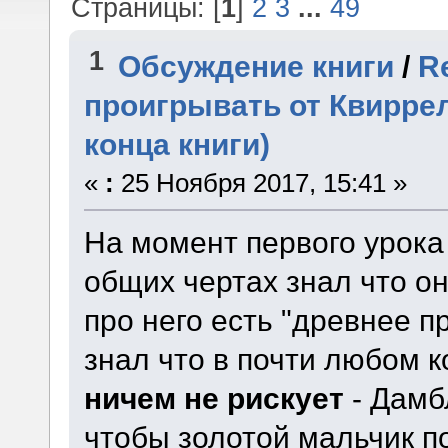
Страницы: [
1
]
2
3
...
49
1
Обсуждение книги
/
R
проигрывать от Квирре
конца книги)
«
:
25 Ноября 2017, 15:41 »
На момент первого урока
общих чертах знал что он
про него есть "древнее пр
знал что в почти любом 
ничем не рискует
- Дамб
чтобы золотой мальчик п