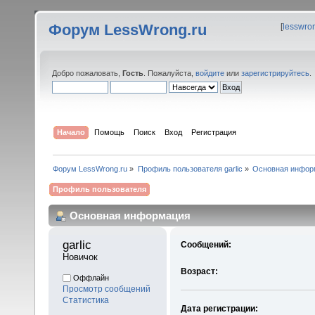
Форум LessWrong.ru
[
lesswro
Добро пожаловать,
Гость
. Пожалуйста,
войдите
или
зарегистрируйтесь
.
Начало
Помощь
Поиск
Вход
Регистрация
Форум LessWrong.ru
»
Профиль пользователя garlic
»
Основная инфор
Профиль пользователя
Основная информация
garlic 
Сообщений:
Новичок
Возраст:
Оффлайн
Просмотр сообщений
Статистика
Дата регистрации: