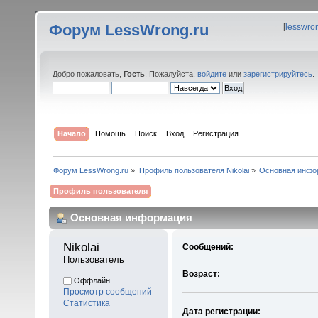
Форум LessWrong.ru
[
lesswro
Добро пожаловать,
Гость
. Пожалуйста,
войдите
или
зарегистрируйтесь
.
Начало
Помощь
Поиск
Вход
Регистрация
Форум LessWrong.ru
»
Профиль пользователя Nikolai
»
Основная инфо
Профиль пользователя
Основная информация
Nikolai 
Сообщений:
Пользователь
Возраст:
Оффлайн
Просмотр сообщений
Статистика
Дата регистрации: