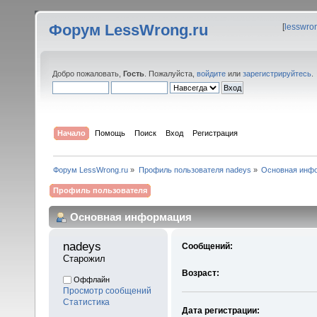
Форум LessWrong.ru
[
lesswro
Добро пожаловать,
Гость
. Пожалуйста,
войдите
или
зарегистрируйтесь
.
Начало
Помощь
Поиск
Вход
Регистрация
Форум LessWrong.ru
»
Профиль пользователя nadeys
»
Основная инф
Профиль пользователя
Основная информация
nadeys 
Сообщений:
Старожил
Возраст:
Оффлайн
Просмотр сообщений
Статистика
Дата регистрации: