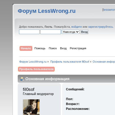
Форум LessWrong.ru
[
lesswro
Добро пожаловать,
Гость
. Пожалуйста,
войдите
или
зарегистрируйтесь
.
Начало
Помощь
Поиск
Вход
Регистрация
Форум LessWrong.ru
»
Профиль пользователя fil0sof
»
Основная инфо
Профиль пользователя
Основная информация
fil0sof 
Сообщений:
Главный модератор
Пол:
Возраст:
Расположение: