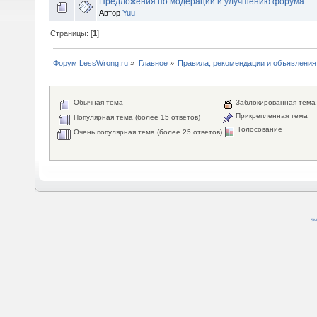
Предложения по модерации и улучшению форума
Автор
Yuu
Страницы: [
1
]
Форум LessWrong.ru
»
Главное
»
Правила, рекомендации и объявления
Обычная тема
Заблокированная тема
Прикрепленная тема
Популярная тема (более 15 ответов)
Голосование
Очень популярная тема (более 25 ответов)
SM