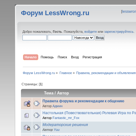
Форум LessWrong.ru
[
lesswro
Добро пожаловать,
Гость
. Пожалуйста,
войдите
или
зарегистрируйтесь
.
Начало
Помощь
Поиск
Вход
Регистрация
Форум LessWrong.ru
»
Главное
»
Правила, рекомендации и объявления
Страницы: [
1
]
Тема
/
Автор
Правила форума и рекомендации к общению
Автор
Админ
Настольная (Повествовательная) Ролевая Игра по Р
Автор
Fantastic_mr_Fox
Модераторские решения
Автор
Yuu