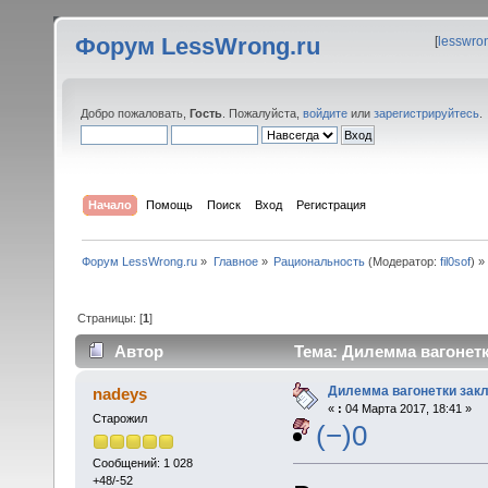
Форум LessWrong.ru
[
lesswro
Добро пожаловать,
Гость
. Пожалуйста,
войдите
или
зарегистрируйтесь
.
Начало
Помощь
Поиск
Вход
Регистрация
Форум LessWrong.ru
»
Главное
»
Рациональность
(Модератор:
fil0sof
) »
Страницы: [
1
]
Автор
Тема: Дилемма вагонетк
Дилемма вагонетки зак
nadeys
«
:
04 Марта 2017, 18:41 »
Старожил
(−)0
Сообщений: 1 028
+48/-52