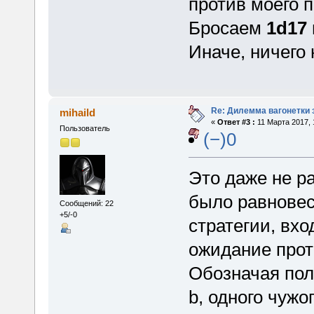
против моего 
Бросаем
1d17
Иначе, ничего 
Re: Дилемма вагонетки
mihaild
«
Ответ #3 :
11 Марта 2017, 
Пользователь
(−)0
Это даже не ра
было равновес
Сообщений: 22
+5/-0
стратегии, вхо
ожидание прот
Обозначая поле
b, одного чужог