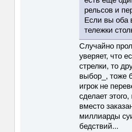
есть ещё оди
рельсов и пе
Если вы оба 
тележки стол
Случайно про
уверяет, что е
стрелки, то др
выбор_, тоже б
игрок не перев
сделает этого,
вместо заказа
миллиарды суи
бедствий...