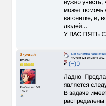
нужно учесть, 
может помочь 
вагонетке, и,
людей...
У ВАС ПЯТЬ 
Re: Дилемма вагонетки
Skywrath
«
Ответ #2 :
10 Марта 2017, 
Ветеран
(−)0
Ладно. Предла
является сле
Сообщений: 723
В задаче имее
+71/-9
распределены