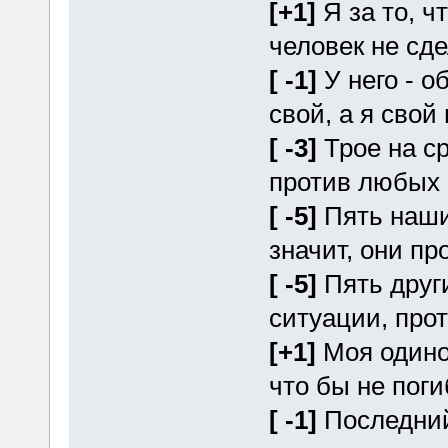
[+1]
Я за то, ч
человек не сде
[ -1]
У него - о
свой, а я свой
[ -3]
Трое на ср
против любых 
[ -5]
Пять наших
значит, они пр
[ -5]
Пять други
ситуации, прот
[+1]
Моя одино
что бы не поги
[ -1]
Последний 