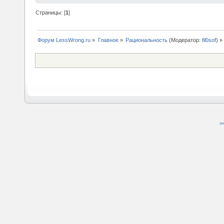
Страницы: [
1
]
Форум LessWrong.ru
»
Главное
»
Рациональность
(Модератор:
fil0sof
) »
SM