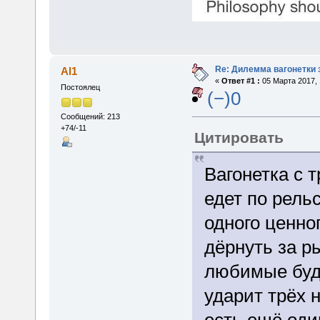
Re: Дилемма вагонетки
Al1
«
Ответ #1 :
05 Марта 2017, 
Постоялец
(−)0
Сообщений: 213
+74/-11
Цитировать
Вагонетка с 
едет по рель
одного ценно
дёрнуть за р
любимые буду
ударит трёх 