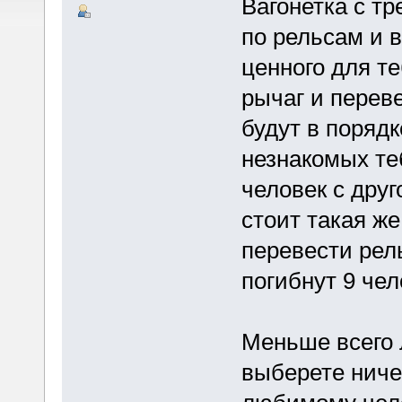
Вагонетка с т
по рельсам и 
ценного для т
рычаг и перев
будут в порядк
незнакомых те
человек с дру
стоит такая ж
перевести рель
погибнут 9 чел
Меньше всего 
выберете ниче