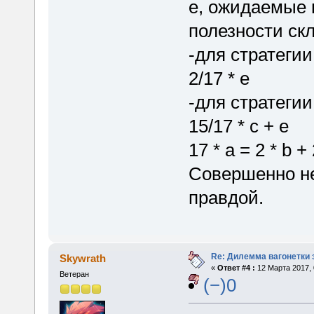
e, ожидаемые 
полезности ск
-для стратегии 
2/17 * e
-для стратегии 
15/17 * c + e
17 * a = 2 * b + 
Совершенно не
правдой.
Re: Дилемма вагонетки
Skywrath
«
Ответ #4 :
12 Марта 2017, 
Ветеран
(−)0