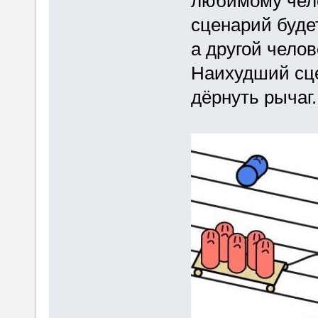
любимому чело
сценарий буде
а другой челов
Наихудший сце
дёрнуть рычаг.