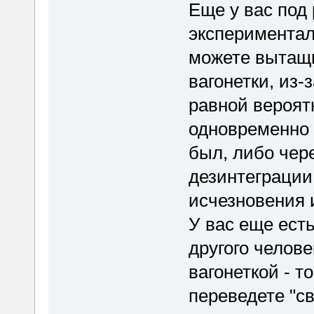
Еще у вас под
экспериментал
можете вытащи
вагонетки, из-
равной вероят
одновременно с
был, либо чер
дезинтеграции
исчезновения и
У вас еще ест
другого человек
вагонеткой - т
переведете "сво