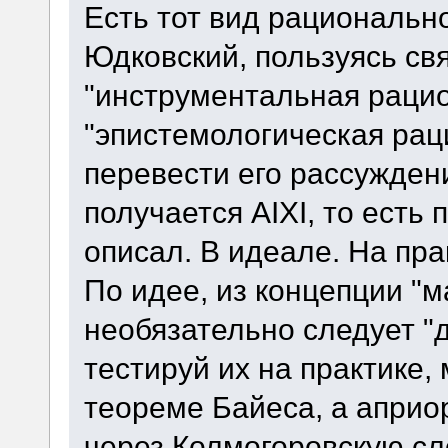
Есть тот вид рационально
Юдковский, пользуясь св
"инструментальная рацио
"эпистемологическая раци
перевести его рассужден
получается AIXI, то есть
описал. В идеале. На пра
По идее, из концепции "
необязательно следует "д
тестируй их на практике,
теореме Байеса, а априо
через Колмогоровскую сло