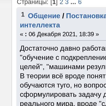
Страницы: [
1
]
2
3
...
6
1
Общение
/
Постановка
интеллекта
«
:
06 Декабря 2021, 18:39 »
Достаточно давно работ
"обучение с подкрепление
целей", "машинами резул
В теории всё вроде понят
обучаются туго, но вопро
сформулировать задачу 
реального мира, вроде "с