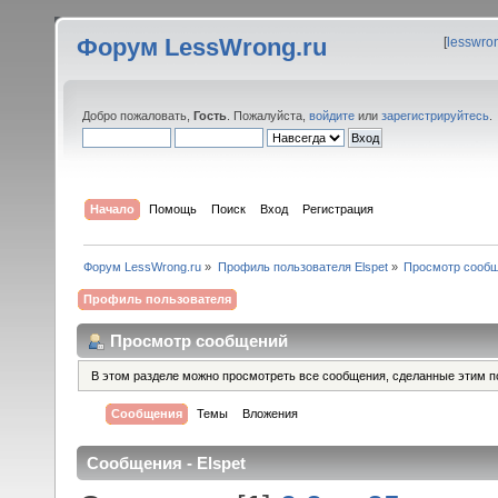
Форум LessWrong.ru
[
lesswro
Добро пожаловать,
Гость
. Пожалуйста,
войдите
или
зарегистрируйтесь
.
Начало
Помощь
Поиск
Вход
Регистрация
Форум LessWrong.ru
»
Профиль пользователя Elspet
»
Просмотр сооб
Профиль пользователя
Просмотр сообщений
В этом разделе можно просмотреть все сообщения, сделанные этим п
Сообщения
Темы
Вложения
Сообщения - Elspet