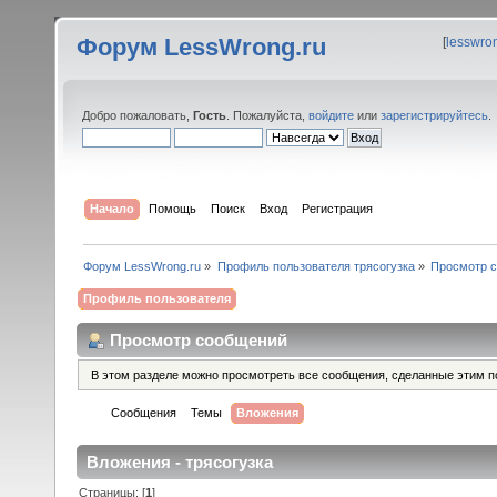
Форум LessWrong.ru
[
lesswro
Добро пожаловать,
Гость
. Пожалуйста,
войдите
или
зарегистрируйтесь
.
Начало
Помощь
Поиск
Вход
Регистрация
Форум LessWrong.ru
»
Профиль пользователя трясогузка
»
Просмотр 
Профиль пользователя
Просмотр сообщений
В этом разделе можно просмотреть все сообщения, сделанные этим п
Сообщения
Темы
Вложения
Вложения - трясогузка
Страницы: [
1
]