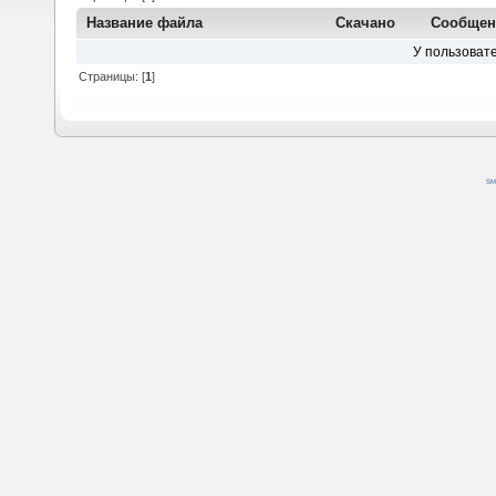
Название файла
Скачано
Сообще
У пользовате
Страницы: [
1
]
SM