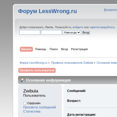
Форум LessWrong.ru
[
lesswro
Добро пожаловать,
Гость
. Пожалуйста,
войдите
или
зарегистрируйтесь
.
Начало
Помощь
Поиск
Вход
Регистрация
Форум LessWrong.ru
»
Профиль пользователя Zwibula
»
Основная инф
Профиль пользователя
Основная информация
Zwibula 
Сообщений:
Пользователь
Возраст:
Оффлайн
Просмотр сообщений
Статистика
Дата регистрации: