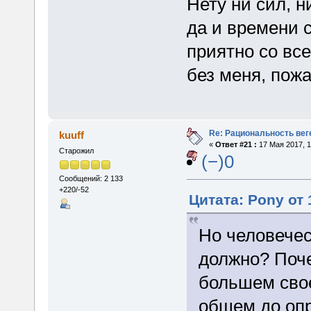
Нету ни сил, н
да и времени 
приятно со вс
без меня, пож
Re: Рациональность вег
kuuff
«
Ответ #21 :
17 Мая 2017, 1
Старожил
(−)0
Сообщений: 2 133
+220/-52
Цитата: Pony от 
Но человечес
должно? Поче
большем свое
общем до опр