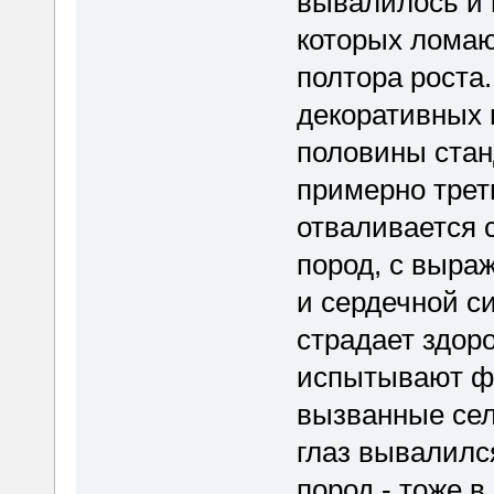
вывалилось и 
которых ломаю
полтора роста.
декоративных 
половины стан
примерно треть
отваливается 
пород, с выр
и сердечной си
страдает здор
испытывают ф
вызванные сел
глаз вывалилс
пород - тоже в