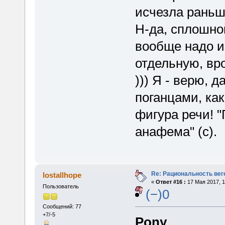
исчезла раньш
Н-да, сплошно
вообще надо и
отдельную, вр
))) Я - верю, 
поганцами, как
фигура речи! 
анафема" (с).
Re: Рациональность вег
lostallhope
«
Ответ #16 :
17 Мая 2017, 1
Пользователь
(−)0
Сообщений: 77
+7/-5
Pony
,