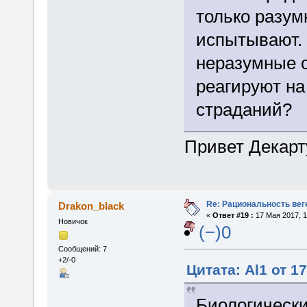
только разум
испытывают. 
неразумные о
реагируют на
страданий?
Привет Декарту
Re: Рациональность вег
Drakon_black
«
Ответ #19 :
17 Мая 2017, 1
Новичок
(−)0
Сообщений: 7
+2/-0
Цитата: Al1 от 1
Биологически