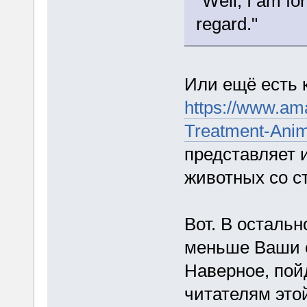
"Well, I am for 
regard."
Или ещё есть 
https://www.am
Treatment-Anim
представляет 
животных со с
Вот. В осталь
меньше Ваши 
Наверное, пойд
читателям это