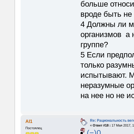
больше относи
вроде быть не
4 Должны ли м
организмов а 
группе?
5 Если предпо
только разумн
испытывают. М
неразумные ор
на нее но не 
Re: Рациональность вег
Al1
«
Ответ #18 :
17 Мая 2017, 1
Постоялец
(−)0