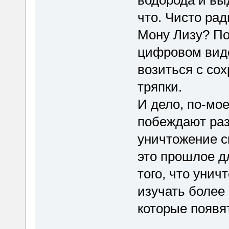
водорода и вы
что. Чисто ра
Мону Лизу? По
цифровом виде
возиться с со
тряпки.
И дело, по-мое
побеждают разу
уничтожение с
это прошлое дл
того, что уни
изучать более
которые появят