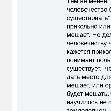
Тем не менее,
человечество 
существовать" 
прикольно или
мешает. Но де
человечеству 
кажется прико
понимает польз
существует, ч
дать место дл
мешает, или ор
будет мешать.
научилось не 
земледелием, 