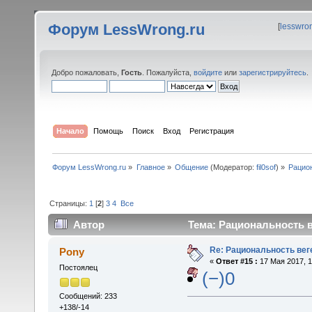
Форум LessWrong.ru
[
lesswro
Добро пожаловать,
Гость
. Пожалуйста,
войдите
или
зарегистрируйтесь
.
Начало
Помощь
Поиск
Вход
Регистрация
Форум LessWrong.ru
»
Главное
»
Общение
(Модератор:
fil0sof
) »
Рацио
Страницы:
1
[
2
]
3
4
Все
Автор
Тема: Рациональность в
Re: Рациональность вег
Pony
«
Ответ #15 :
17 Мая 2017, 1
Постоялец
(−)0
Сообщений: 233
+138/-14