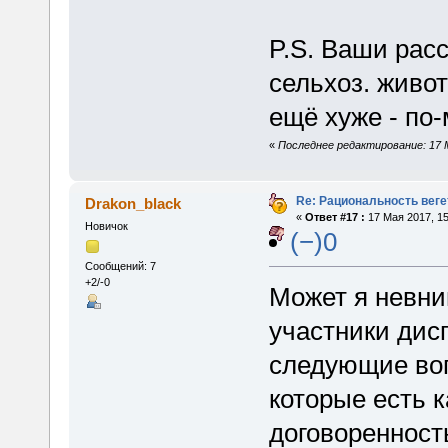
P.S. Ваши расс
сельхоз. живот
ещё хуже - по
«
Последнее редактирование: 17 Ма
Re: Рациональность вег
Drakon_black
«
Ответ #17 :
17 Мая 2017, 15
Новичок
(−)0
Сообщений: 7
+2/-0
Может я невни
участники дисп
следующие воп
которые есть к
договоренность