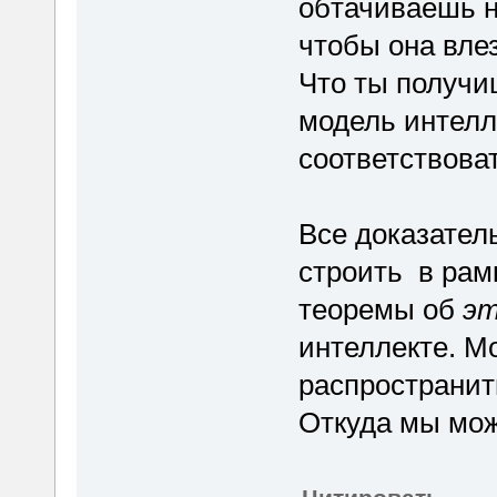
обтачиваешь н
чтобы она вле
Что ты получи
модель интелл
соответствова
Все доказател
строить в рамк
теоремы об
эт
интеллекте. М
распространить
Откуда мы мож