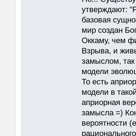
утверждают: "Р
базовая сущно
мир создан Бог
Оккаму, чем ф
Взрыва, и жи
замыслом, так
модели эволюц
То есть априо
модели в тако
априорная вер
замысла =) Кон
вероятности (е
рационального