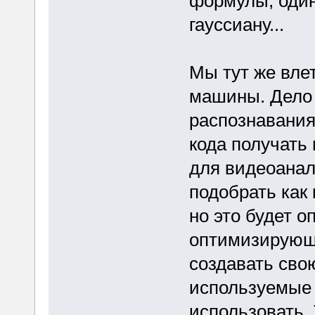
формулы, один
гауссиану...
Мы тут же вле
машины. Дело 
распознавания
кода получать
для видеоанали
подобрать как
но это будет 
оптимизирующи
создавать сво
используемые 
использовать.