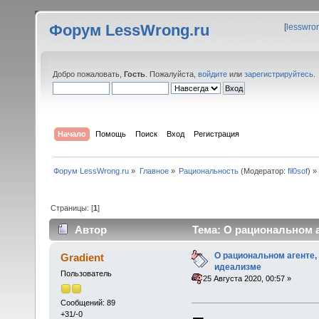
Форум LessWrong.ru
[
lesswro
Добро пожаловать,
Гость
. Пожалуйста,
войдите
или
зарегистрируйтесь
.
Начало
Помощь
Поиск
Вход
Регистрация
Форум LessWrong.ru
»
Главное
»
Рациональность
(Модератор:
fil0sof
) »
Страницы: [
1
]
Автор
Тема: О рациональном а
О рациональном агенте,
Gradient
идеализме
Пользователь
«
:
25 Августа 2020, 00:57 »
Сообщений: 89
+31/-0