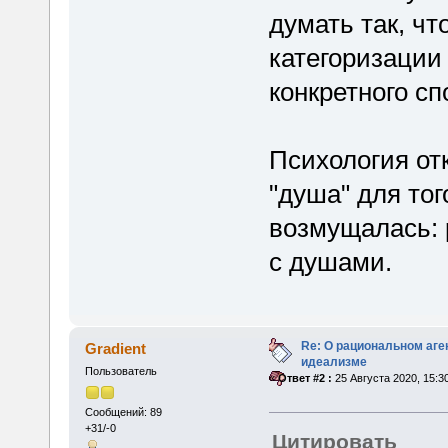
думать так, ч
категоризации 
конкретного сп
Психология от
"душа" для тог
возмущалась: 
с душами.
Re: О рациональном аге
Gradient
идеализме
Пользователь
«
Ответ #2 :
25 Августа 2020, 15:3
Сообщений: 89
+31/-0
Цитировать