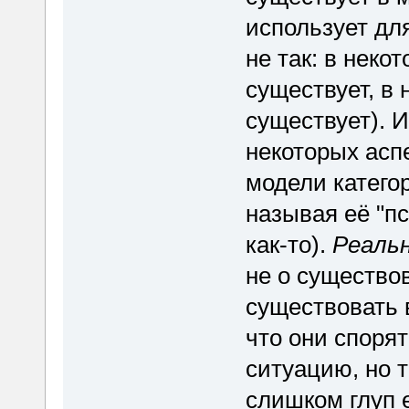
использует дл
не так: в неко
существует, в 
существует). И
некоторых асп
модели катего
называя её "п
как-то).
Реаль
не о существо
существовать в
что они споря
ситуацию, но т
слишком глуп 