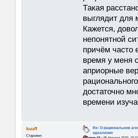
Такая расстан
выглядит для 
Кажется, дово
непонятной си
причём часто е
время у меня с
априорные вер
рационального
достаточно мн
времени изуча
Re: О рациональном аге
kuuff
идеализме
Старожил
«
Ответ #3 :
25 Августа 2020, 16:1