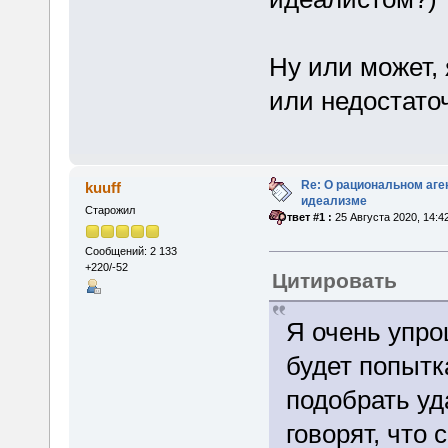
Ну или может, 
или недостато
Re: О рациональном аге
kuuff
идеализме
Старожил
«
Ответ #1 :
25 Августа 2020, 14:4
Сообщений: 2 133
+220/-52
Цитировать
Я очень упро
будет попытк
подобрать уд
говорят, что 