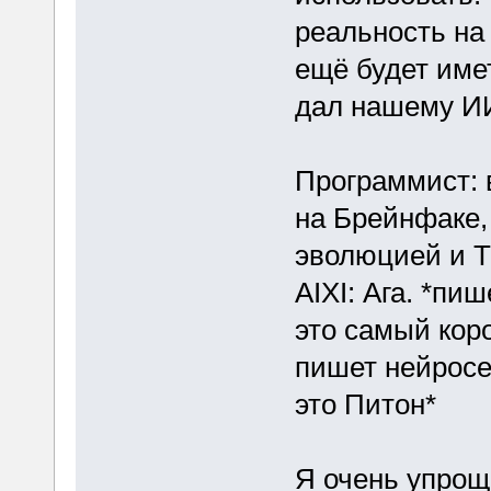
реальность на
ещё будет имет
дал нашему ИИ
Программист: 
на Брейнфаке, 
эволюцией и Т
AIXI: Ага. *пи
это самый кор
пишет нейросе
это Питон*
Я очень упрощё