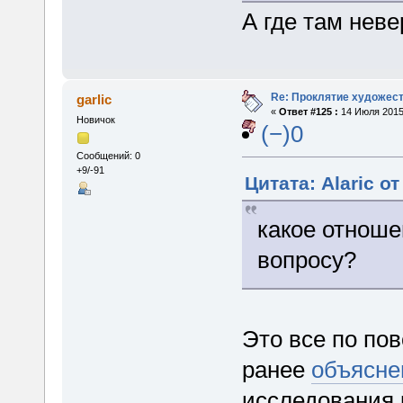
А где там нев
Re: Проклятие художес
garlic
«
Ответ #125 :
14 Июля 2015,
Новичок
(−)0
Сообщений: 0
+9/-91
Цитата: Alaric о
какое отноше
вопросу?
Это все по по
ранее
объясне
исследования 