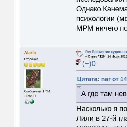
Однако Канема
психологии (м
МРМ ничего по
Re: Проклятие художес
Alaric
«
Ответ #126 :
14 Июля 2015,
Старожил
(−)0
Цитата: nar от 1
А где там не
Сообщений: 1 744
+175/-17
Насколько я по
Лили в 27-й г