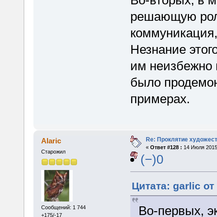
Во-вторых, в 
решающую рол
коммуникация, 
Незнание этог
им неизбежно 
было продемо
примерах.
Re: Проклятие художес
Alaric
«
Ответ #128 :
14 Июля 2015,
Старожил
(−)0
Цитата: garlic о
Во-первых, э
Сообщений: 1 744
+175/-17