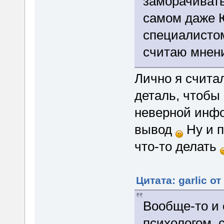
заморачивать
самом даже 
специалистом
считаю мнени
Лично я счита
деталь, чтобы 
неверной инф
вывод
Ну и п
что-то делать
Цитата: garlic о
Вообще-то и 
психологом, 