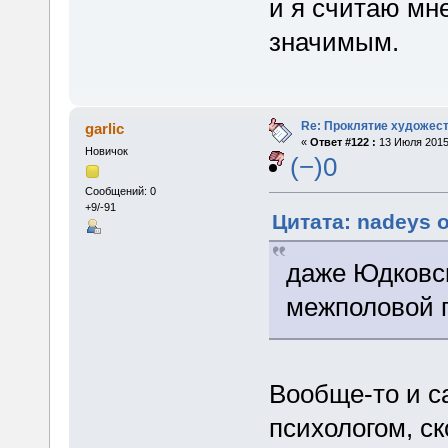
и я считаю мн
значимым.
Re: Проклятие художес
garlic
«
Ответ #122 :
13 Июля 2015,
Новичок
(−)0
Сообщений: 0
+9/-91
Цитата: nadeys о
даже Юдковск
межполовой 
Вообще-то и с
психологом, ск