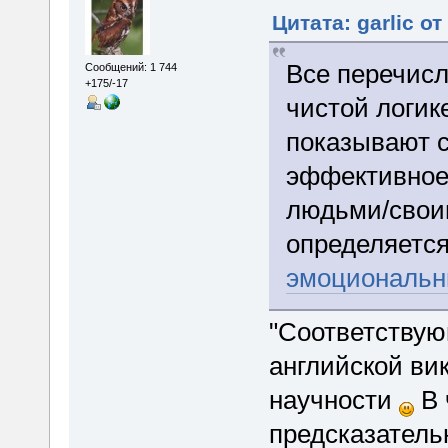
Цитата: garlic о
Все перечис
Сообщений: 1 744
+175/-17
чистой логике
показывают 
эффективное
людьми/свои
определяется
эмоциональн
"Соответствую
английской ви
научности
В 
предсказател