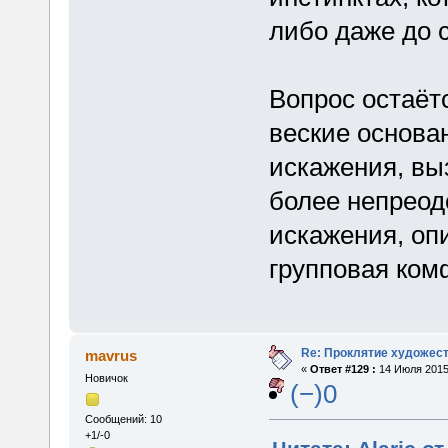
либо даже до 
Вопрос остаётс
веские основа
искажения, вы
более непреод
искажения, оп
групповая ко
Re: Проклятие художес
mavrus
«
Ответ #129 :
14 Июля 2015,
Новичок
(−)0
Сообщений: 10
+1/-0