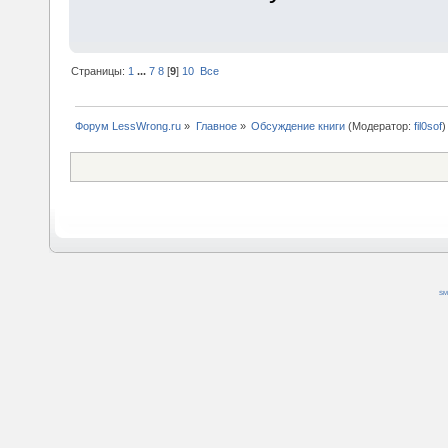
Страницы:
1
...
7
8
[
9
]
10
Все
Форум LessWrong.ru
»
Главное
»
Обсуждение книги
(Модератор:
fil0sof
)
SM