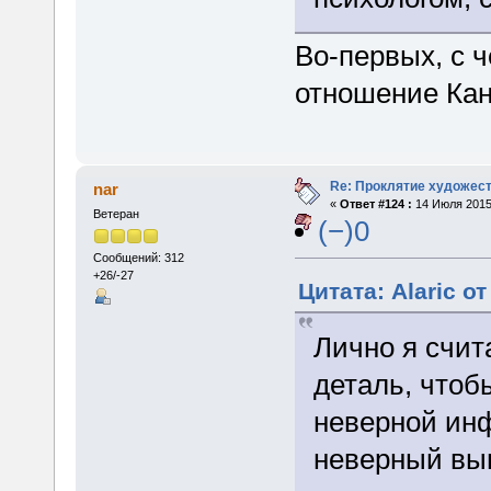
Во-первых, с ч
отношение Кан
Re: Проклятие художес
nar
«
Ответ #124 :
14 Июля 2015,
Ветеран
(−)0
Сообщений: 312
+26/-27
Цитата: Alaric о
Лично я счит
деталь, чтоб
неверной ин
неверный в