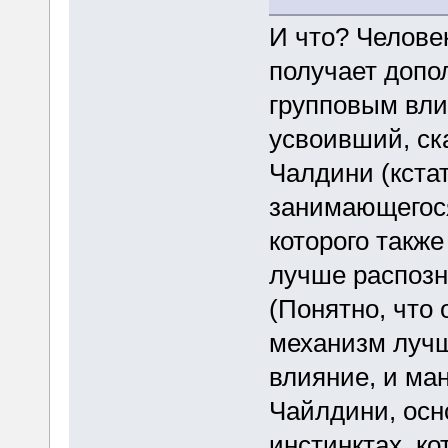
И что? Челове
получает допо
групповым вли
усвоивший, ск
Чалдини (кстат
занимающегос
которого такж
лучше распозн
(Понятно, что 
механизм лучше
влияние, и ма
Чайлдини, осн
инстинктах, ко