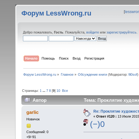
Форум LessWrong.ru
[
lesswro
Добро пожаловать,
Гость
. Пожалуйста,
войдите
или
зарегистрируйтесь
.
Начало
Помощь
Поиск
Вход
Регистрация
Форум LessWrong.ru
»
Главное
»
Обсуждение книги
(Модератор:
fil0sof
)
Страницы:
1
...
7
8
[
9
]
10
Все
Автор
Тема: Проклятие художе
Re: Проклятие художес
garlic
«
Ответ #120 :
13 Июля 2015,
Новичок
(−)0
Сообщений: 0
+9/-91