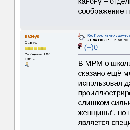
канону – отде
соображение п
Re: Проклятие художес
nadeys
«
Ответ #121 :
13 Июля 2015,
Старожил
(−)0
Сообщений: 1 028
+48/-52
В МРМ о школ
сказано ещё м
использовал д
проиллюстриро
слишком сильн
женщины", но 
является спец