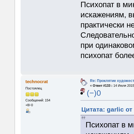
Психопат в ми
искажениям, в
практически н
Следовательно,
при одинаковом
психопат боле
Re: Проклятие художес
technocrat
«
Ответ #133 :
14 Июля 2015,
Постоялец
(−)0
Сообщений: 154
+8/-0
Цитата: garlic о
Психопат в 