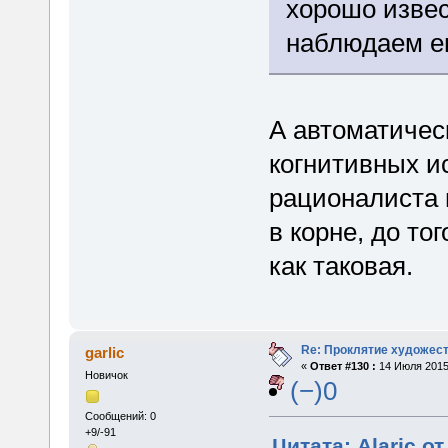
хорошо извес
наблюдаем ег
А автоматичес
когнитивных и
рационалиста 
в корне, до то
как таковая.
Re: Проклятие художес
garlic
«
Ответ #130 :
14 Июля 2015,
Новичок
(−)0
Сообщений: 0
+9/-91
Цитата: Alaric о