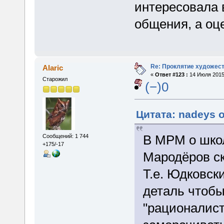
интересовала 
общения, а оце
Re: Проклятие художес
Alaric
«
Ответ #123 :
14 Июля 2015,
Старожил
(−)0
Цитата: nadeys о
В МРМ о шко
Сообщений: 1 744
+175/-17
Мародёров ск
Т.е. Юдковс
деталь чтоб
"рационалист