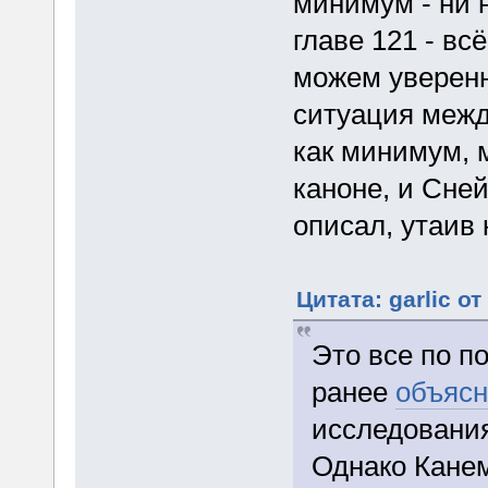
минимум - ни н
главе 121 - вс
можем уверенн
ситуация межд
как минимум, м
каноне, и Сней
описал, утаив
Цитата: garlic о
Это все по п
ранее
объяс
исследования
Однако Кане