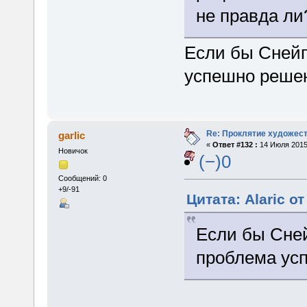
не правда л
Если бы Снейп
успешно реше
Re: Проклятие художес
garlic
«
Ответ #132 :
14 Июля 2015,
Новичок
(−)0
Сообщений: 0
+9/-91
Цитата: Alaric о
Если бы Сней
проблема ус