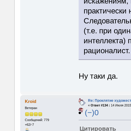
искажениям,
практически 
Следовательн
(т.е. при оди
интеллекта)
рационалист.
Ну таки да.
Re: Проклятие художес
Kroid
«
Ответ #134 :
14 Июля 2015,
Ветеран
(−)0
Сообщений: 779
+62/-7
Цитировать