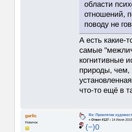
области псих
отношений, 
поводу не гов
А есть какие-т
самые "межлич
когнитивные и
природы, чем,
установленная
что-то ещё в т
Re: Проклятие художес
garlic
«
Ответ #127 :
14 Июля 2015,
Новичок
(−)0