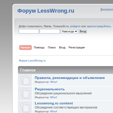
Форум LessWrong.ru
[
lesswro
Добро пожаловать,
Гость
. Пожалуйста,
войдите
или
зарегистрируйтесь
.
Начало
Помощь
Поиск
Вход
Регистрация
Форум LessWrong.ru
Главное
Правила, рекомендации и объявления
Модератор:
fil0sof
Рациональность
Обсуждение рационального мышления
Модератор:
fil0sof
Lesswrong.ru content
Обсуждение соответствующих материалов
Модератор:
fil0sof