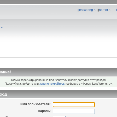
[
lesswrong.ru
] [
hpmor.ru —
сь
.
ание!
Только зарегистрированные пользователи имеют доступ в этот раздел.
Пожалуйста, войдите или
зарегистрируйтесь
на форуме «Форум LessWrong.ru».
ход
Имя пользователя:
Пароль: