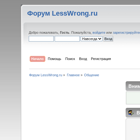
Форум LessWrong.ru
Добро пожаловать,
Гость
. Пожалуйста,
войдите
или
зарегистрируйте
Начало
Помощь
Поиск
Вход
Регистрация
Форум LessWrong.ru
»
Главное
»
Общение
Вним
В