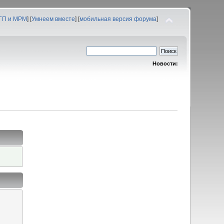
 ГП и МРМ
] [
Умнеем вместе
] [
мобильная версия форума
]
Новости: