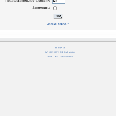
Продолжительность сессии:
Запомнить:
Забыли пароль?
CC BY-SA 4.0
SMF 2.0.14
|
SMF © 2011
,
Simple Machines
XHTML
RSS
Мобильная версия