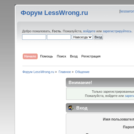
Форум LessWrong.ru
[
lesswro
Добро пожаловать,
Гость
. Пожалуйста,
войдите
или
зарегистрируйтесь
.
Начало
Помощь
Поиск
Вход
Регистрация
Форум LessWrong.ru
»
Главное
»
Общение
Внимание!
Только зарегистрированные
Пожалуйста, войдите или
зарег
Вход
Имя пользовател
Парол