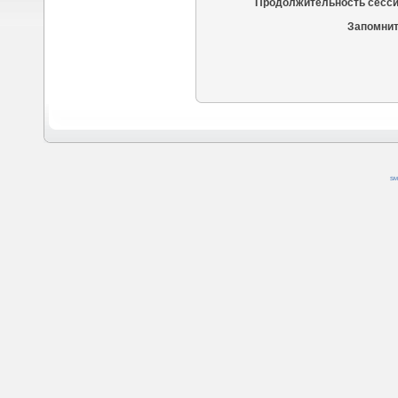
Продолжительность сесси
Запомнит
SM