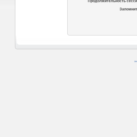
Продолжительность сесси
Запомнит
SM