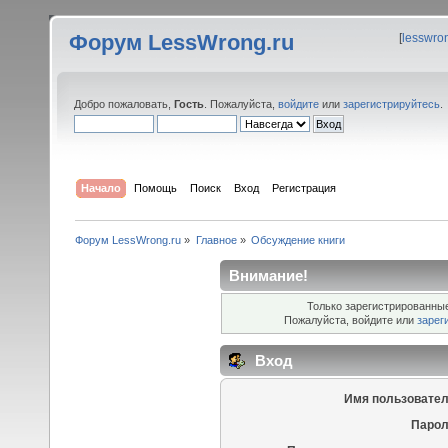
Форум LessWrong.ru
[
lesswro
Добро пожаловать,
Гость
. Пожалуйста,
войдите
или
зарегистрируйтесь
.
Начало
Помощь
Поиск
Вход
Регистрация
Форум LessWrong.ru
»
Главное
»
Обсуждение книги
Внимание!
Только зарегистрированные
Пожалуйста, войдите или
зарег
Вход
Имя пользовател
Парол