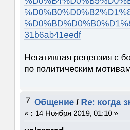
%D0%B4%D0%B5%D0%
%D0%B0%D0%B2%D1%
%D0%BD%D0%B0%D1%8
31b6ab41eedf
Негативная рецензия с б
по политическим мотивам
7
Общение
/
Re: когда 
«
:
14 Ноября 2019, 01:10 »