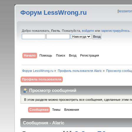
Форум LessWrong.ru
[
lesswro
Добро пожаловать,
Гость
. Пожалуйста,
войдите
или
зарегистрируйтесь
.
Начало
Помощь
Поиск
Вход
Регистрация
Форум LessWrong.ru
»
Профиль пользователя Alaric
»
Просмотр сообщ
Профиль пользователя
Просмотр сообщений
В этом разделе можно просмотреть все сообщения, сделанные этим п
Сообщения
Темы
Вложения
Сообщения - Alaric