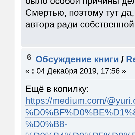
было особой причины де
Смертью, поэтому тут да
автора ради собственной
6
Обсуждение книги
/
R
«
:
04 Декабря 2019, 17:56 »
Ещё в копилку:
https://medium.com/@
%D0%BF%D0%BE%D1%8
%D0%B8-