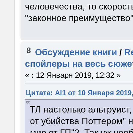
человечества, то скорост
"законное преимущество"
8
Обсуждение книги
/
R
спойлеры на весь сюже
«
:
12 Января 2019, 12:32 »
Цитата: Al1 от 10 Января 2019,
ТЛ настолько альтруист,
от убийства Поттером" 
мир от ГП"? Так уж нео