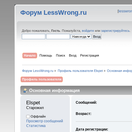
Форум LessWrong.ru
[
lesswro
Добро пожаловать,
Гость
. Пожалуйста,
войдите
или
зарегистрируйтесь
.
Начало
Помощь
Поиск
Вход
Регистрация
Форум LessWrong.ru
»
Профиль пользователя Elspet
»
Основная инфо
Профиль пользователя
Основная информация
Elspet 
Сообщений:
Старожил
Возраст:
Оффлайн
Просмотр сообщений
Статистика
Дата регистрации: