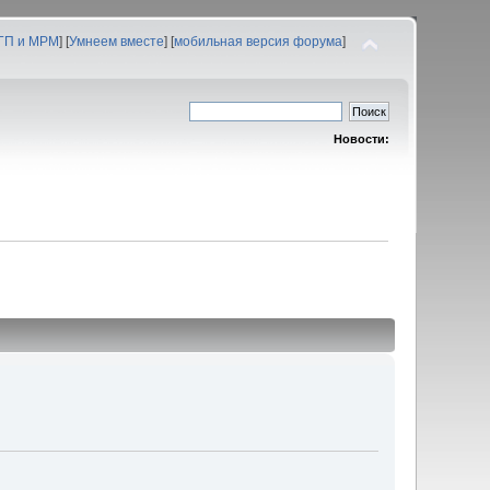
 ГП и МРМ
] [
Умнеем вместе
] [
мобильная версия форума
]
Новости: