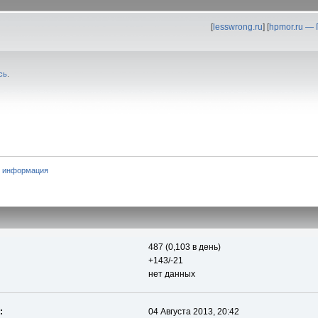
[
lesswrong.ru
] [
hpmor.ru —
сь
.
 информация
487 (0,103 в день)
+143/-21
нет данных
:
04 Августа 2013, 20:42