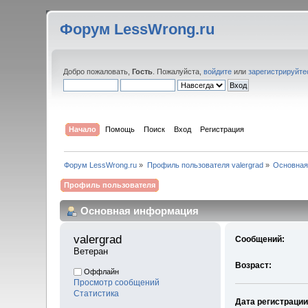
Форум LessWrong.ru
Добро пожаловать,
Гость
. Пожалуйста,
войдите
или
зарегистрируйте
Начало
Помощь
Поиск
Вход
Регистрация
Форум LessWrong.ru
»
Профиль пользователя valergrad
»
Основная
Профиль пользователя
Основная информация
valergrad 
Сообщений:
Ветеран
Возраст:
Оффлайн
Просмотр сообщений
Статистика
Дата регистрации