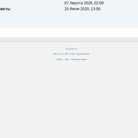
07 Августа 2026, 02:00
ность:
16 Июля 2020, 13:06
CC BY-SA 4.0
SMF 2.0.14
|
SMF © 2011
,
Simple Machines
XHTML
RSS
Мобильная версия