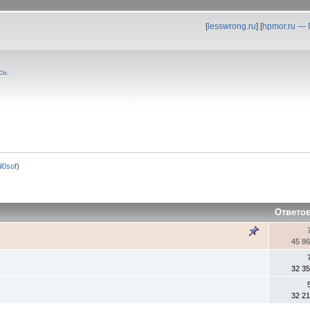
[
lesswrong.ru
] [
hpmor.ru —
сь
.
fil0sof
)
Ответо
45 8
32 3
32 2