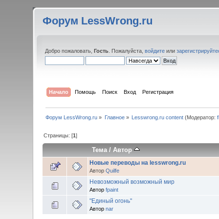
Форум LessWrong.ru
Добро пожаловать,
Гость
. Пожалуйста,
войдите
или
зарегистрируйте
Начало
Помощь
Поиск
Вход
Регистрация
Форум LessWrong.ru
»
Главное
»
Lesswrong.ru content
(Модератор:
Страницы: [
1
]
Тема
/
Автор
Новые переводы на lesswrong.ru
Автор
Quilfe
Невозможный возможный мир
Автор
fpaint
"Единый огонь"
Автор
nar