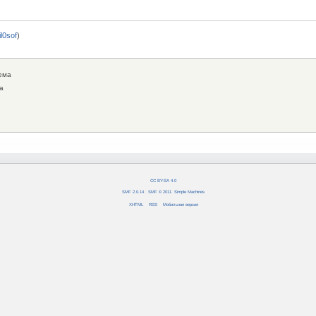
fil0sof
)
ема
а
CC BY-SA 4.0
SMF 2.0.14
|
SMF © 2011
,
Simple Machines
XHTML
RSS
Мобильная версия