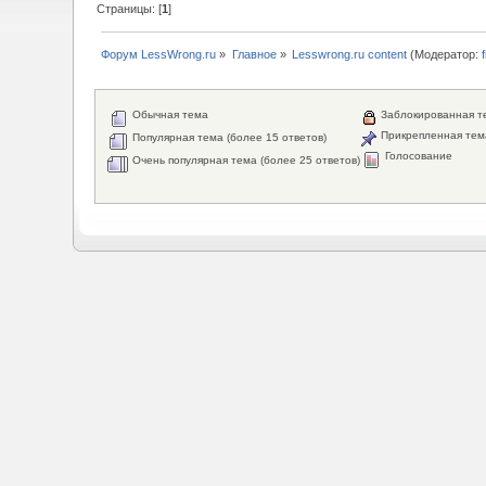
Страницы: [
1
]
Форум LessWrong.ru
»
Главное
»
Lesswrong.ru content
(Модератор:
Обычная тема
Заблокированная т
Прикрепленная тем
Популярная тема (более 15 ответов)
Голосование
Очень популярная тема (более 25 ответов)