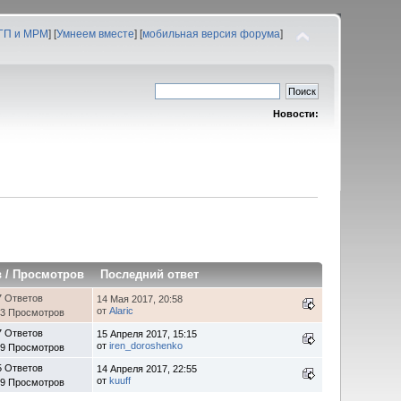
 ГП и МРМ
] [
Умнеем вместе
] [
мобильная версия форума
]
Новости:
в
/
Просмотров
Последний ответ
7 Ответов
14 Мая 2017, 20:58
от
Alaric
63 Просмотров
7 Ответов
15 Апреля 2017, 15:15
от
iren_doroshenko
59 Просмотров
5 Ответов
14 Апреля 2017, 22:55
от
kuuff
19 Просмотров