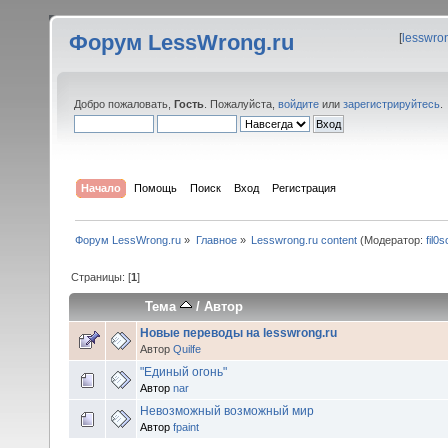
Форум LessWrong.ru
[
lesswro
Добро пожаловать,
Гость
. Пожалуйста,
войдите
или
зарегистрируйтесь
.
Начало
Помощь
Поиск
Вход
Регистрация
Форум LessWrong.ru
»
Главное
»
Lesswrong.ru content
(Модератор:
fil0s
Страницы: [
1
]
Тема
/
Автор
Новые переводы на lesswrong.ru
Автор
Quilfe
"Единый огонь"
Автор
nar
Невозможный возможный мир
Автор
fpaint