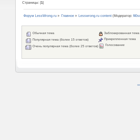
Страницы: [
1
]
Форум LessWrong.ru
»
Главное
»
Lesswrong.ru content
(Модератор:
fil0s
Обычная тема
Заблокированная тема
Прикрепленная тема
Популярная тема (более 15 ответов)
Голосование
Очень популярная тема (более 25 ответов)
SM