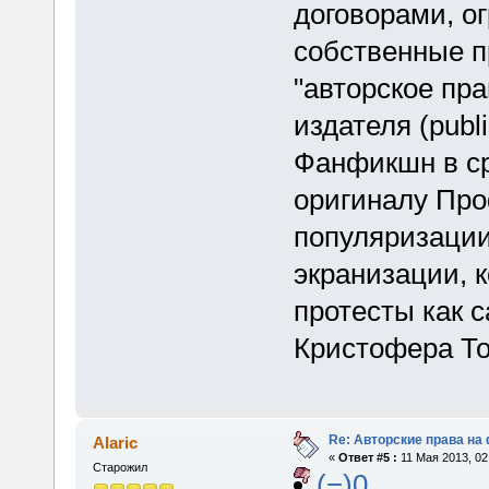
договорами, о
собственные п
"авторское пра
издателя (publ
Фанфикшн в ср
оригиналу Про
популяризации,
экранизации, к
протесты как с
Кристофера То
Re: Авторские права на
Alaric
«
Ответ #5 :
11 Мая 2013, 02
Старожил
(−)0