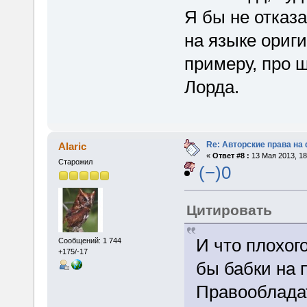
Я бы не отказа
на языке оригин
примеру, про 
Лорда.
Re: Авторские права на
Alaric
«
Ответ #8 :
13 Мая 2013, 18
Старожил
(−)0
Цитировать
И что плохог
Сообщений: 1 744
+175/-17
бы бабки на
Правооблада