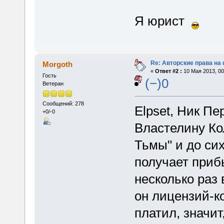
Я юрист
Re: Авторские права на
Morgoth
«
Ответ #2 :
10 Мая 2013, 00
Гость
(−)0
Ветеран
Сообщений: 278
Elpset, Ник П
+0/-0
Властелину Ко
Тьмы" и до сих
получает приб
несколько раз 
он лицензий-ко
платил, значит