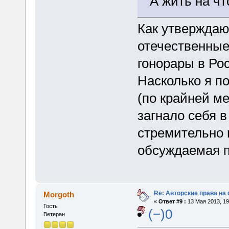
А жить на чт
Как утверждаю
отечественные
гонорары в Ро
Насколько я п
(по крайней м
загнало себя в
стремительно п
обсуждаемая п
Re: Авторские права на
Morgoth
«
Ответ #9 :
13 Мая 2013, 19
Гость
(−)0
Ветеран