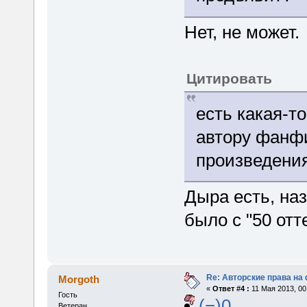
Нет, не может.
Цитировать
есть какая-т
автору фанфи
произведени
Дыра есть, наз
было с "50 отт
Re: Авторские права на
Morgoth
«
Ответ #4 :
11 Мая 2013, 00
Гость
(−)0
Ветеран