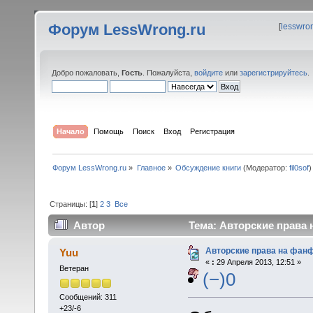
Форум LessWrong.ru
[
lesswro
Добро пожаловать,
Гость
. Пожалуйста,
войдите
или
зарегистрируйтесь
.
Начало
Помощь
Поиск
Вход
Регистрация
Форум LessWrong.ru
»
Главное
»
Обсуждение книги
(Модератор:
fil0sof
)
Страницы: [
1
]
2
3
Все
Автор
Тема: Авторские права 
Авторские права на фан
Yuu
«
:
29 Апреля 2013, 12:51 »
Ветеран
(−)0
Сообщений: 311
+23/-6