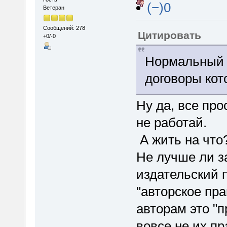
(−)0
Ветеран
Сообщений: 278
Цитировать
+0/-0
Нормальный 
договоры кот
Ну да, все про
не работай.
А жить на что
Не лучше ли з
издательский 
"авторское пра
авторам это "п
вовсе не их пр