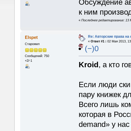
Обсуждение ав
к ним произво
«
Последнее редактирование: 13 М
Re: Авторские права на
Elspet
«
Ответ #1 :
02 Мая 2013, 13
Старожил
(−)0
Сообщений: 750
+2/-1
Kroid
, а кто г
Если люди ски
пару книжек дл
Всего лишь ко
которая в Росс
demand» у нас 