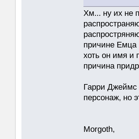
Хм... ну их не 
распространяю
распростряняю
причине Емца 
хоть он имя и
причина придр
Гарри Джеймс 
персонаж, но 
Morgoth,