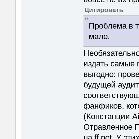
Цитировать
Проблема в т
мало.
Необязательно
издать самые 
выгодно: пров
будущей аудит
соответствующ
фанфиков, кот
(Констанции Айс
Отравленное П
на ff.net. У э