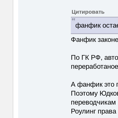
Цитировать
фанфик остае
Фанфик законе
По ГК РФ, авт
переработаное 
А фанфик это 
Поэтому Юдков
переводчикам 
Роулинг права 