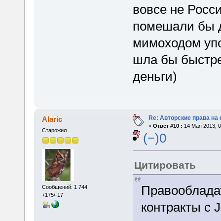
вовсе не Росс
помешали бы д
мимоходом упо
шла бы быстре
деньги)
Re: Авторские права на
Alaric
«
Ответ #10 :
14 Мая 2013, 0
Старожил
(−)0
Цитировать
Правообладат
Сообщений: 1 744
+175/-17
контракты с J