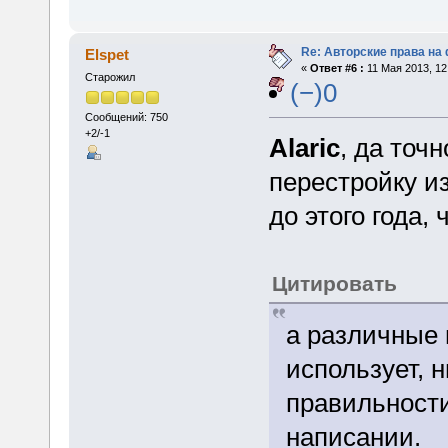
Re: Авторские права на
Elspet
«
Ответ #6 :
11 Мая 2013, 12
Старожил
(−)0
Сообщений: 750
+2/-1
Alaric
, да точ
перестройку из
до этого года,
Цитировать
а различные 
использует, н
правильности
написании.