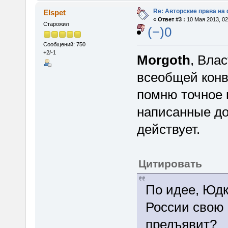
Re: Авторские права на
Elspet
«
Ответ #3 :
10 Мая 2013, 02
Старожил
(−)0
Сообщений: 750
+2/-1
Morgoth
, Вла
всеобщей конв
помню точное 
написанные до
действует.
Цитировать
По идее, Юдк
России свою 
предъявит?