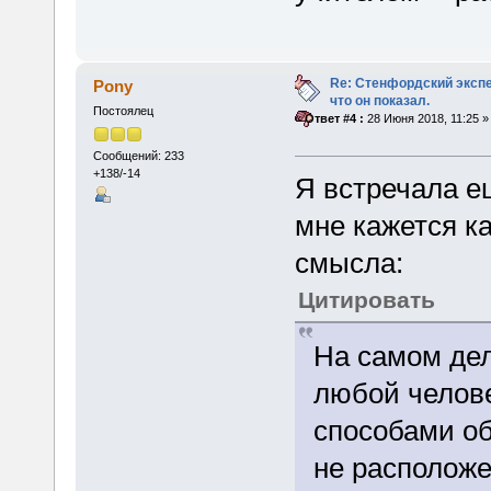
Re: Стенфордский экспе
Pony
что он показал.
Постоялец
«
Ответ #4 :
28 Июня 2018, 11:25 »
Сообщений: 233
+138/-14
Я встречала ещ
мне кажется к
смысла:
Цитировать
На самом дел
любой челов
способами об
не расположе