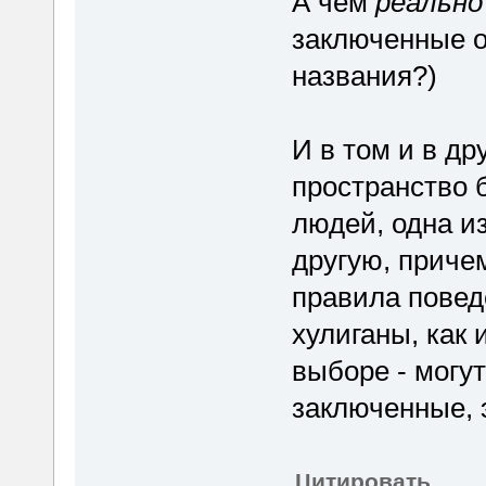
А чем
реально
заключенные о
названия?)
И в том и в д
пространство 
людей, одна из
другую, приче
правила повед
хулиганы, как 
выборе - могут
заключенные, 
Цитировать