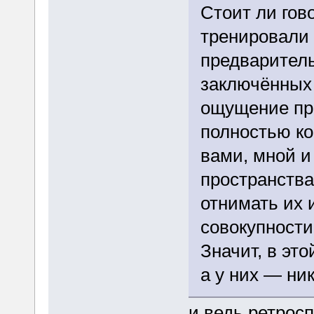
Стоит ли гов
тренировали
предваритель
заключённых 
ощущение про
полностью ко
вами, мной и 
пространств
отнимать их 
совокупности
Значит, в это
а у них — ник
и ведь ретрос