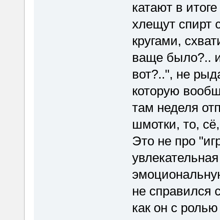
катают в итоге
хлещут спирт 
кругами, схват
ваще было?.. и 
вот?..", не ры
которую вообще
там неделя отп
шмотки, то, сё
Это не про "игр
увлекательная
эмоциональную
не справился с
как он с ролью