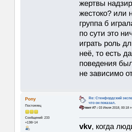
жертвы надзир
жестоко? или 
группа б игра
по сути это ни
играть роль д
неё, то есть д
поведения был
не зависимо о
Re: Стенфордский экспе
Pony
что он показал.
Постоялец
«
Ответ #7 :
03 Июля 2018, 00:18 »
Сообщений: 233
+138/-14
vkv
, когда люд