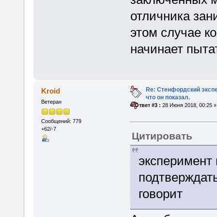
отличника зани
этом случае к
начинает пыта
Re: Стенфордский экспе
Kroid
что он показал.
Ветеран
«
Ответ #3 :
28 Июня 2018, 00:25 »
Сообщений: 779
+62/-7
Цитировать
эксперимент 
подтверждать 
говорит