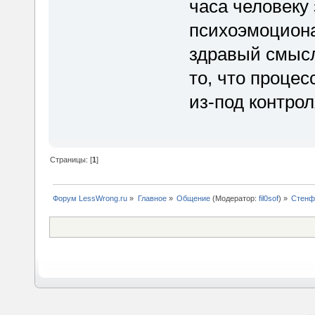
часа человеку
психоэмоциона
здравый смысл
то, что процес
из-под контрол
Страницы: [
1
]
Форум LessWrong.ru
»
Главное
»
Общение
(Модератор:
fil0sof
) »
Стенфо