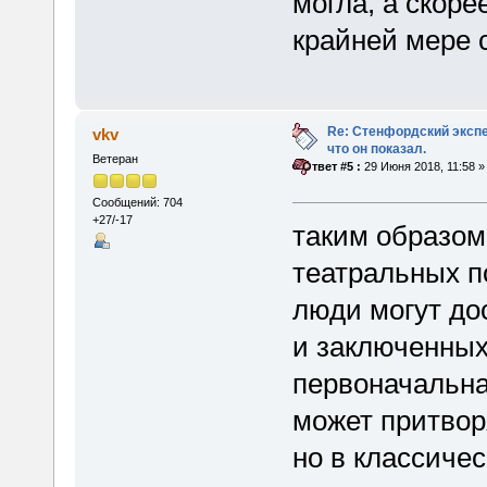
могла, а скоре
крайней мере 
Re: Стенфордский экспе
vkv
что он показал.
Ветеран
«
Ответ #5 :
29 Июня 2018, 11:58 »
Сообщений: 704
+27/-17
таким образом,
театральных по
люди могут до
и заключенных
первоначальная
может притвор
но в классиче