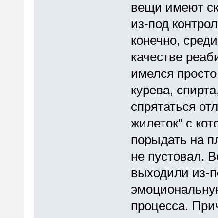
вещи имеют ск
из-под контро
конечно, среди
качестве реаб
имелся просто
курева, спирта
спрятаться отл
жилеток" с ко
порыдать на пл
не пустовал. В
выходили из-п
эмоциональную
процесса. Прич