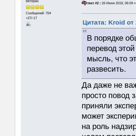
Ветеран
«
Ответ #2 :
26 Июня 2018, 06:09 »
Сообщений: 704
+27/-17
Цитата: Kroid от
В порядке об
перевод этой
мысль, что э
развесить.
Да даже не важ
просто повод 
приняли экспе
может экспери
на роль надзи