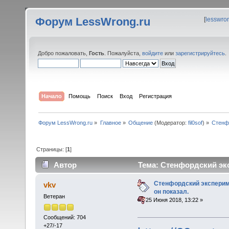
Форум LessWrong.ru
[
lesswro
Добро пожаловать,
Гость
. Пожалуйста,
войдите
или
зарегистрируйтесь
.
Начало
Помощь
Поиск
Вход
Регистрация
Форум LessWrong.ru
»
Главное
»
Общение
(Модератор:
fil0sof
) »
Стенфо
Страницы: [
1
]
Автор
Тема: Стенфордский экс
раз)
Стенфордский экспериме
vkv
он показал.
Ветеран
«
:
25 Июня 2018, 13:22 »
Сообщений: 704
+27/-17