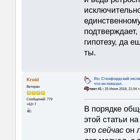
исключительно
единственному
подтверждает,
гипотезу, да е
ты.
Re: Стенфордский экспе
Kroid
что он показал.
Ветеран
«
Ответ #1 :
25 Июня 2018, 21:04 »
Сообщений: 779
+62/-7
В порядке общ
этой статьи н
это
сейчас
он л