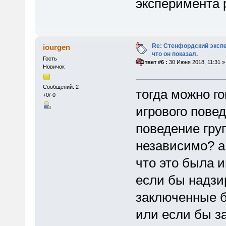
эксперимента 
Re: Стенфордский экспе
iourgen
что он показал.
Гость
«
Ответ #6 :
30 Июня 2018, 11:31 »
Новичок
Сообщений: 2
тогда можно г
+0/-0
игрового повед
поведение гру
независимо? а
что это была и
если бы надзи
заключенные б
или если бы з