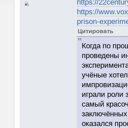
https://22centur
https://www.vo
prison-experime
Цитировать
Когда по про
проведены и
эксперимента
учёные хотел
импровизацио
играли роли 
самый красоч
заключённых 
оказался про