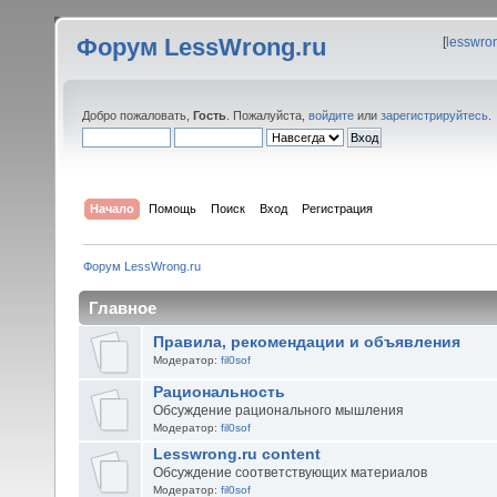
Форум LessWrong.ru
[
lesswro
Добро пожаловать,
Гость
. Пожалуйста,
войдите
или
зарегистрируйтесь
.
Начало
Помощь
Поиск
Вход
Регистрация
Форум LessWrong.ru
Главное
Правила, рекомендации и объявления
Модератор:
fil0sof
Рациональность
Обсуждение рационального мышления
Модератор:
fil0sof
Lesswrong.ru content
Обсуждение соответствующих материалов
Модератор:
fil0sof