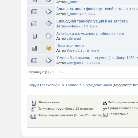
Автор
a_konst
Альтернативка к фанфику - спойлеры на весь 
Автор
a_konst
«
1
2
Все
»
Свободная трансфигуация и ее запреты
Автор
keytaro
«
1
2
3
Все
»
Азкабан и возможность побега из него
Автор
valergrad
Печатная книга
Автор
Yuu
«
1
2
3
...
15
Все
»
У меня был камень... он умер ( спойлер 119й г
Автор
valergrad
«
1
2
3
Все
»
Страницы: [
1
]
2
3
...
15
Форум LessWrong.ru
»
Главное
»
Обсуждение книги
(Модератор:
fil
Обычная тема
Заблокированная т
Прикрепленная тем
Популярная тема (более 15 ответов)
Голосование
Очень популярная тема (более 25 ответов)