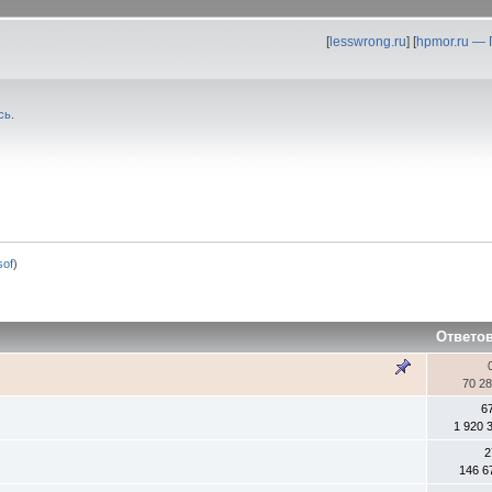
[
lesswrong.ru
] [
hpmor.ru —
сь
.
0sof
)
Ответо
70 2
6
1 920 
2
146 6