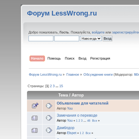
Форум LessWrong.ru
Добро пожаловать,
Гость
. Пожалуйста,
войдите
или
зарегистрируйте
Начало
Помощь
Поиск
Вход
Регистрация
Форум LessWrong.ru
»
Главное
»
Обсуждение книги
(Модератор:
fil
Страницы: [
1
]
2
3
...
15
Тема
/
Автор
Объявление для читателей
Автор
Yuu
Замечания о переводе
Автор
Yuu
«
1
2
3
...
46
Все
»
Дамблдор
Автор
Elspet
«
1
2
Все
»