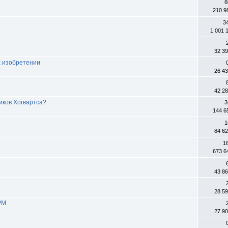
6
210 9
3
1 001 
32 3
х изобретении
26 4
42 2
иков Хогвартса?
3
144 6
1
84 6
1
673 6
43 8
28 5
РМ
27 9