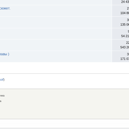
24 4
сюжет.
2
104 8
3
135 0
54 2
2
543 2
лавы )
3
171 0
0sof
)
ема
а