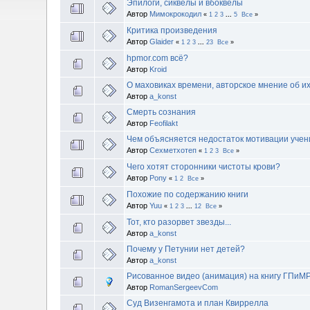
Эпилоги, сиквелы и вбоквелы
Автор
Мимокрокодил
«
1
2
3
...
5
Все
»
Критика произведения
Автор
Glaider
«
1
2
3
...
23
Все
»
hpmor.com всё?
Автор
Kroid
О маховиках времени, авторское мнение об и
Автор
a_konst
Смерть сознания
Автор
Feofilakt
Чем объясняется недостаток мотивации учен
Автор
Сехметхотеп
«
1
2
3
Все
»
Чего хотят сторонники чистоты крови?
Автор
Pony
«
1
2
Все
»
Похожие по содержанию книги
Автор
Yuu
«
1
2
3
...
12
Все
»
Тот, кто разорвет звезды...
Автор
a_konst
Почему у Петунии нет детей?
Автор
a_konst
Рисованное видео (анимация) на книгу ГПиМ
Автор
RomanSergeevCom
Суд Визенгамота и план Квиррелла