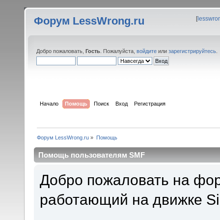
Форум LessWrong.ru
[
lesswro
Добро пожаловать,
Гость
. Пожалуйста,
войдите
или
зарегистрируйтесь
.
Начало
Помощь
Поиск
Вход
Регистрация
Форум LessWrong.ru
»
Помощь
Помощь пользователям SMF
Добро пожаловать на фор
работающий на движке Si