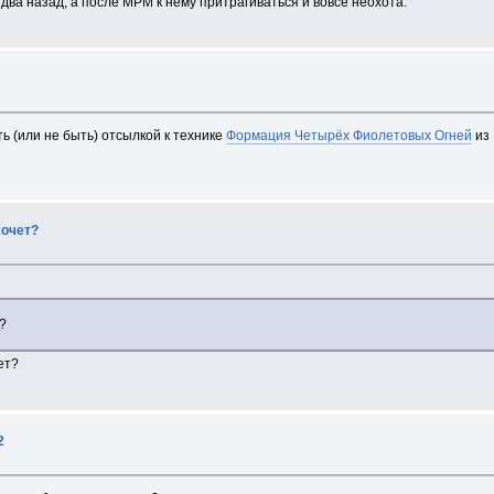
два назад, а после МРМ к нему притрагиваться и вовсе неохота.
ь (или не быть) отсылкой к технике
Формация Четырёх Фиолетовых Огней
из 
хочет?
?
ет?
2