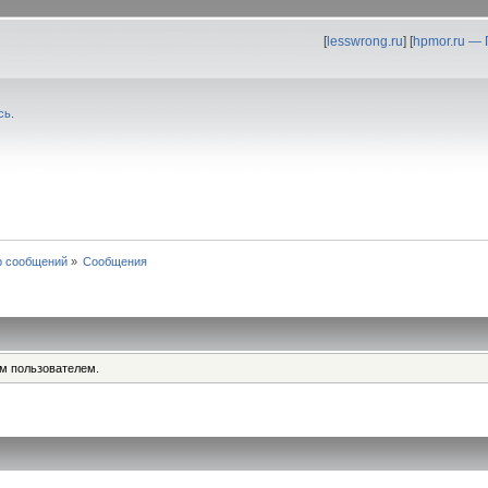
[
lesswrong.ru
] [
hpmor.ru —
сь
.
р сообщений
»
Сообщения
им пользователем.