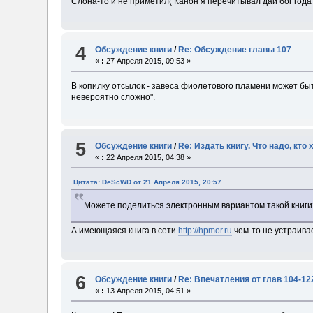
Слона-то и не приметил( Канон я перечитывал дай бог года 
4
Обсуждение книги
/
Re: Обсуждение главы 107
«
:
27 Апреля 2015, 09:53 »
В копилку отсылок - завеса фиолетового пламени может быт
невероятно сложно".
5
Обсуждение книги
/
Re: Издать книгу. Что надо, кто 
«
:
22 Апреля 2015, 04:38 »
Цитата: DeScWD от 21 Апреля 2015, 20:57
Можете поделиться электронным вариантом такой книги
А имеющаяся книга в сети
http://hpmor.ru
чем-то не устраива
6
Обсуждение книги
/
Re: Впечатления от глав 104-12
«
:
13 Апреля 2015, 04:51 »