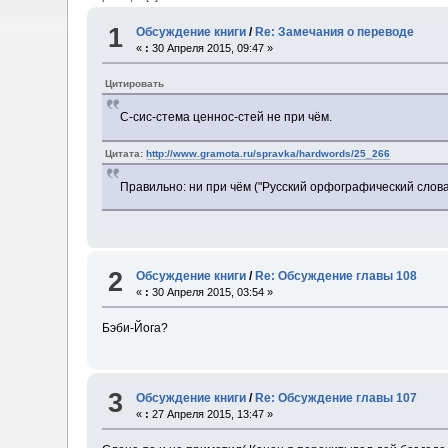
1
Обсуждение книги
/
Re: Замечания о переводе
«
:
30 Апреля 2015, 09:47 »
Цитировать
С-сис-стема ценнос-стей не при чём.
Цитата:
http://www.gramota.ru/spravka/hardwords/25_266
Правильно: ни при чём ("Русский орфографический слова
2
Обсуждение книги
/
Re: Обсуждение главы 108
«
:
30 Апреля 2015, 03:54 »
Бэби-Йога?
3
Обсуждение книги
/
Re: Обсуждение главы 107
«
:
27 Апреля 2015, 13:47 »