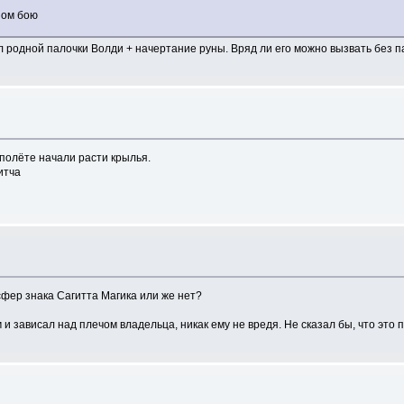
ном бою
ал родной палочки Волди + начертание руны. Вряд ли его можно вызвать без п
 полёте начали расти крылья.
итча
7 сфер знака Сагитта Магика или же нет?
 зависал над плечом владельца, никак ему не вредя. Не сказал бы, что это 