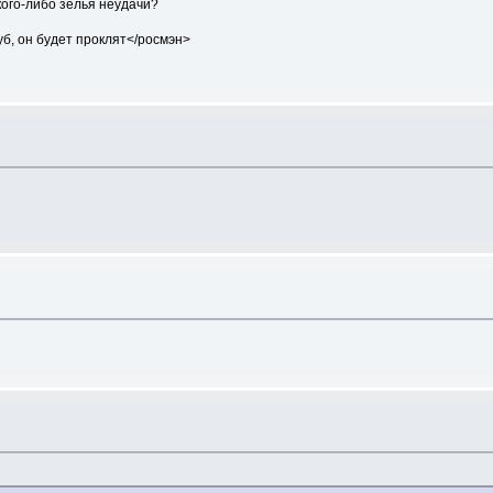
акого-либо зелья неудачи?
губ, он будет проклят</росмэн>