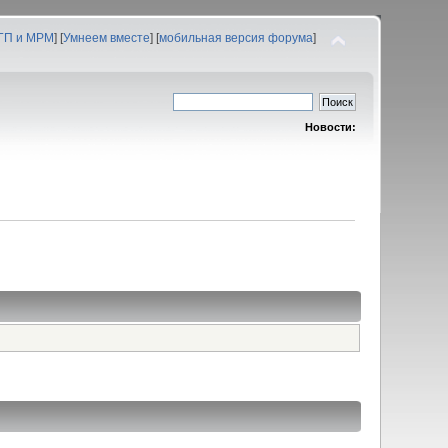
 ГП и МРМ
] [
Умнеем вместе
] [
мобильная версия форума
]
Новости: