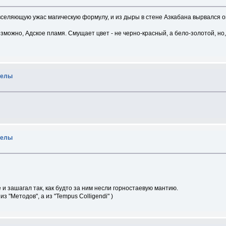
селяющую ужас магическую формулу, и из дыры в стене Азкабана вырвался о
озможно, Адское пламя. Смущает цвет - не черно-красный, а бело-золотой, но
велы
велы
и зашагал так, как будто за ним несли горностаевую мантию.
з "Методов", а из "Tempus Colligendi" )