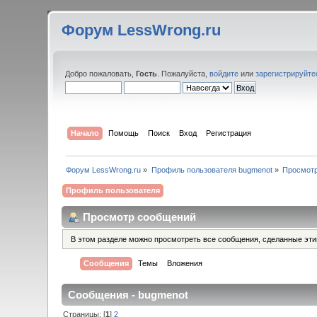
Форум LessWrong.ru
Добро пожаловать,
Гость
. Пожалуйста,
войдите
или
зарегистрируйте
Начало
Помощь
Поиск
Вход
Регистрация
Форум LessWrong.ru
»
Профиль пользователя bugmenot
»
Просмот
Профиль пользователя
Просмотр сообщений
В этом разделе можно просмотреть все сообщения, сделанные эт
Сообщения
Темы
Вложения
Сообщения - bugmenot
Страницы: [
1
]
2