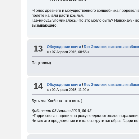
>Голос древнего и могущественного волшебника проревел в
полёте начали расти крылья.
Где-нибудь упоминалось, что это могло быть? Навскидку - в
вызывающего.
13
Обсуждение книги
/
Re: Эпилоги, сиквелы и вбок
«
:
07 Апреля 2015, 08:55 »
Пацталом)
14
Обсуждение книги
/
Re: Эпилоги, сиквелы и вбок
«
:
02 Апреля 2015, 11:20 »
Бутылка Хогбена - это пять )
Добавлено 03 Апреля 2015, 06:45:
>Гарри снова нацепил на рожу волдемортовское выражение 
Читаю это предложение и в голове крутится образ Гарри не и