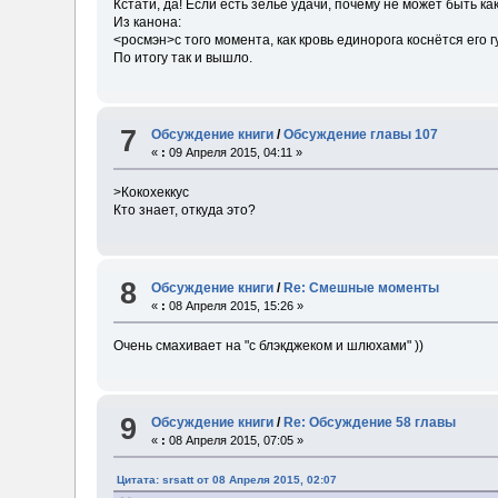
Кстати, да! Если есть зелье удачи, почему не может быть к
Из канона:
<росмэн>с того момента, как кровь единорога коснётся его 
По итогу так и вышло.
7
Обсуждение книги
/
Обсуждение главы 107
«
:
09 Апреля 2015, 04:11 »
>Кокохеккус
Кто знает, откуда это?
8
Обсуждение книги
/
Re: Смешные моменты
«
:
08 Апреля 2015, 15:26 »
Очень смахивает на "с блэкджеком и шлюхами" ))
9
Обсуждение книги
/
Re: Обсуждение 58 главы
«
:
08 Апреля 2015, 07:05 »
Цитата: srsatt от 08 Апреля 2015, 02:07