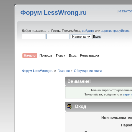
Форум LessWrong.ru
[
lesswro
Добро пожаловать,
Гость
. Пожалуйста,
войдите
или
зарегистрируйтесь
.
Начало
Помощь
Поиск
Вход
Регистрация
Форум LessWrong.ru
»
Главное
»
Обсуждение книги
Внимание!
Только зарегистрированные
Пожалуйста, войдите или
зарег
Вход
Имя пользовател
Парол