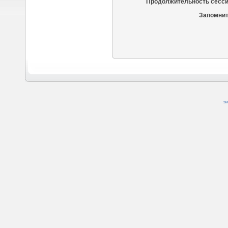
Продолжительность сесси
Запомнит
SM