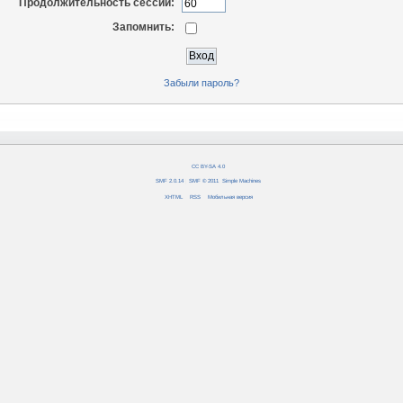
Продолжительность сессии:
Запомнить:
Забыли пароль?
CC BY-SA 4.0
SMF 2.0.14
|
SMF © 2011
,
Simple Machines
XHTML
RSS
Мобильная версия