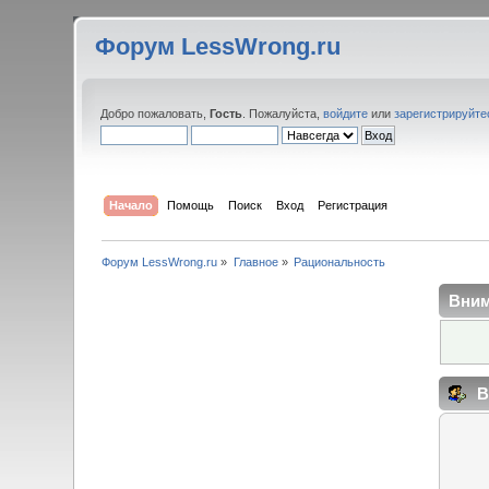
Форум LessWrong.ru
Добро пожаловать,
Гость
. Пожалуйста,
войдите
или
зарегистрируйте
Начало
Помощь
Поиск
Вход
Регистрация
Форум LessWrong.ru
»
Главное
»
Рациональность
Вним
В