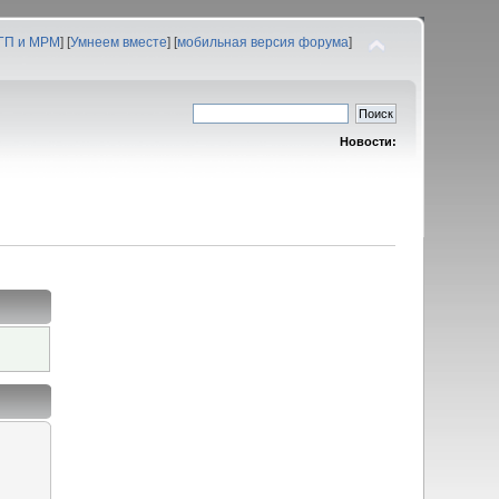
 ГП и МРМ
] [
Умнеем вместе
] [
мобильная версия форума
]
Новости: