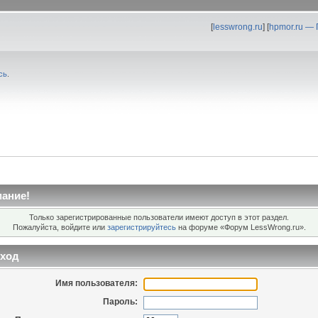
[
lesswrong.ru
] [
hpmor.ru —
сь
.
ание!
Только зарегистрированные пользователи имеют доступ в этот раздел.
Пожалуйста, войдите или
зарегистрируйтесь
на форуме «Форум LessWrong.ru».
ход
Имя пользователя:
Пароль: