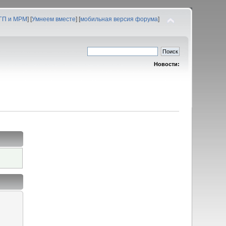
 ГП и МРМ
] [
Умнеем вместе
] [
мобильная версия форума
]
Новости: