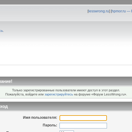
[
lesswrong.ru
] [
hpmor.ru —
сь
.
ание!
Только зарегистрированные пользователи имеют доступ в этот раздел.
Пожалуйста, войдите или
зарегистрируйтесь
на форуме «Форум LessWrong.ru».
ход
Имя пользователя:
Пароль: