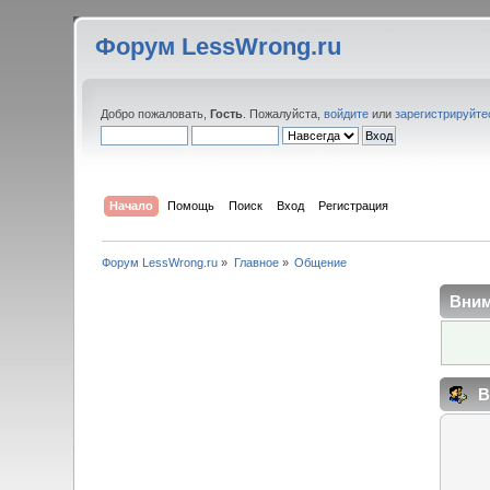
Форум LessWrong.ru
Добро пожаловать,
Гость
. Пожалуйста,
войдите
или
зарегистрируйте
Начало
Помощь
Поиск
Вход
Регистрация
Форум LessWrong.ru
»
Главное
»
Общение
Вним
В