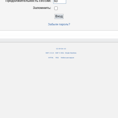
Продолжительность сессии:
Запомнить:
Забыли пароль?
CC BY-SA 4.0
SMF 2.0.14
|
SMF © 2011
,
Simple Machines
XHTML
RSS
Мобильная версия