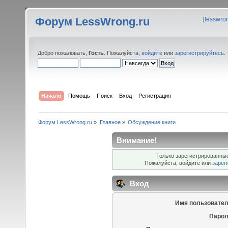
Форум LessWrong.ru
[
lesswro
Добро пожаловать,
Гость
. Пожалуйста,
войдите
или
зарегистрируйтесь
.
Начало
Помощь
Поиск
Вход
Регистрация
Форум LessWrong.ru
»
Главное
»
Обсуждение книги
Внимание!
Только зарегистрированные
Пожалуйста, войдите или
зарег
Вход
Имя пользовател
Парол