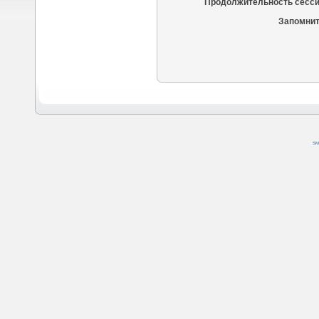
Продолжительность сесси
Запомнит
SM