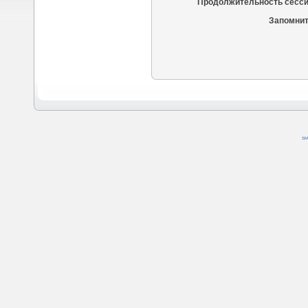
Продолжительность сесси
Запомнит
SM