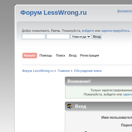
Форум LessWrong.ru
[
lesswro
Добро пожаловать,
Гость
. Пожалуйста,
войдите
или
зарегистрируйтесь
.
Начало
Помощь
Поиск
Вход
Регистрация
Форум LessWrong.ru
»
Главное
»
Обсуждение книги
Внимание!
Только зарегистрированные
Пожалуйста, войдите или
зарег
Вход
Имя пользовател
Парол