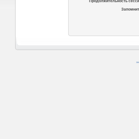
Продолжительность сесси
Запомнит
SM