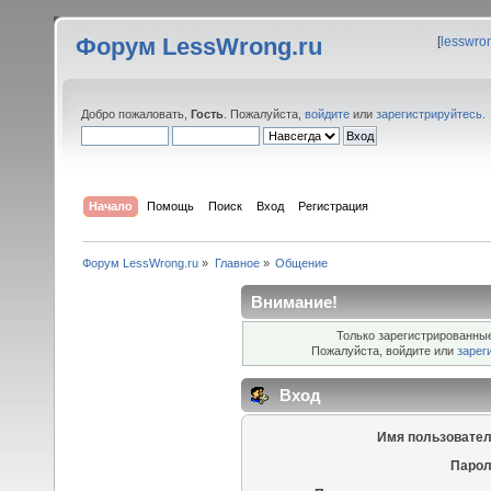
Форум LessWrong.ru
[
lesswro
Добро пожаловать,
Гость
. Пожалуйста,
войдите
или
зарегистрируйтесь
.
Начало
Помощь
Поиск
Вход
Регистрация
Форум LessWrong.ru
»
Главное
»
Общение
Внимание!
Только зарегистрированные
Пожалуйста, войдите или
зарег
Вход
Имя пользовател
Парол