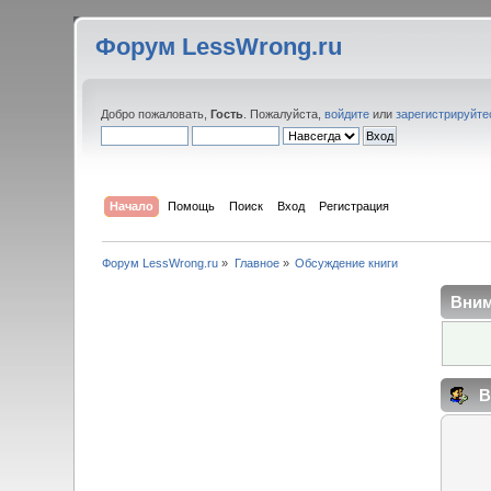
Форум LessWrong.ru
Добро пожаловать,
Гость
. Пожалуйста,
войдите
или
зарегистрируйте
Начало
Помощь
Поиск
Вход
Регистрация
Форум LessWrong.ru
»
Главное
»
Обсуждение книги
Вним
В