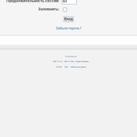
Продолжительность сессии:
Запомнить:
Забыли пароль?
CC BY-SA 4.0
SMF 2.0.14
|
SMF © 2011
,
Simple Machines
XHTML
RSS
Мобильная версия