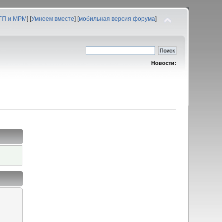
 ГП и МРМ
] [
Умнеем вместе
] [
мобильная версия форума
]
Новости: