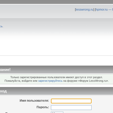
[
lesswrong.ru
] [
hpmor.ru —
сь
.
ание!
Только зарегистрированные пользователи имеют доступ в этот раздел.
Пожалуйста, войдите или
зарегистрируйтесь
на форуме «Форум LessWrong.ru».
ход
Имя пользователя:
Пароль: