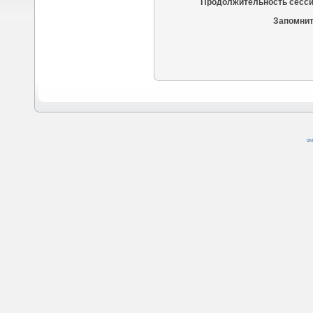
Продолжительность сесси
Запомнит
SM