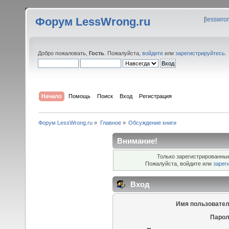
Форум LessWrong.ru
[
lesswro
Добро пожаловать,
Гость
. Пожалуйста,
войдите
или
зарегистрируйтесь
.
Начало
Помощь
Поиск
Вход
Регистрация
Форум LessWrong.ru
»
Главное
»
Обсуждение книги
Внимание!
Только зарегистрированные
Пожалуйста, войдите или
зарег
Вход
Имя пользовател
Парол