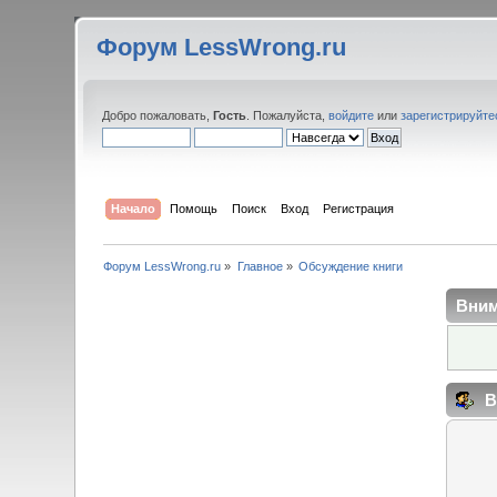
Форум LessWrong.ru
Добро пожаловать,
Гость
. Пожалуйста,
войдите
или
зарегистрируйте
Начало
Помощь
Поиск
Вход
Регистрация
Форум LessWrong.ru
»
Главное
»
Обсуждение книги
Вним
В