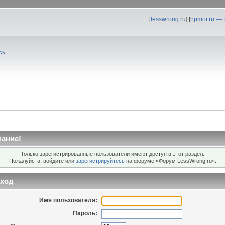
[
lesswrong.ru
] [
hpmor.ru —
сь
.
ание!
Только зарегистрированные пользователи имеют доступ в этот раздел.
Пожалуйста, войдите или
зарегистрируйтесь
на форуме «Форум LessWrong.ru».
ход
Имя пользователя:
Пароль: