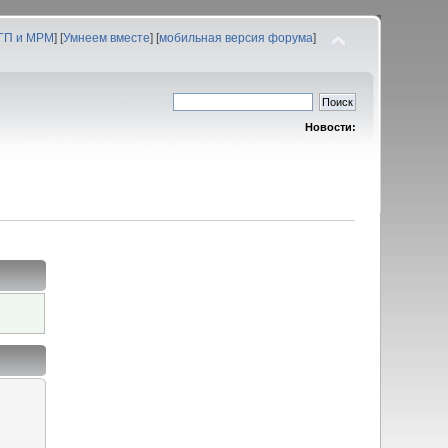
 ГП и МРМ
] [
Умнеем вместе
] [
мобильная версия форума
]
Новости: