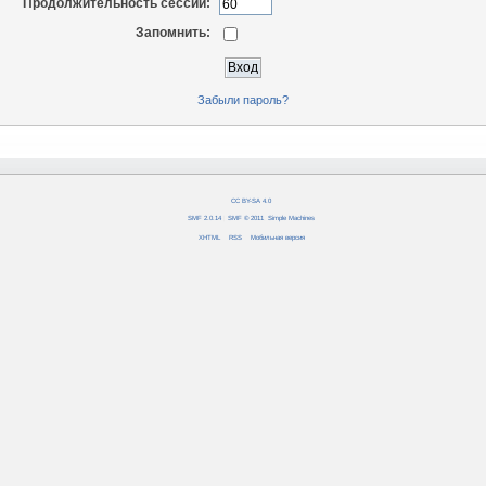
Продолжительность сессии:
Запомнить:
Забыли пароль?
CC BY-SA 4.0
SMF 2.0.14
|
SMF © 2011
,
Simple Machines
XHTML
RSS
Мобильная версия