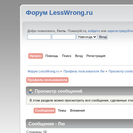
Форум LessWrong.ru
Добро пожаловать,
Гость
. Пожалуйста,
войдите
или
зарегистрируйте
Начало
Помощь
Поиск
Вход
Регистрация
Форум LessWrong.ru
»
Профиль пользователя Лю
»
Просмотр сооб
Профиль пользователя
Просмотр сообщений
В этом разделе можно просмотреть все сообщения, сделанные эт
Сообщения
Темы
Вложения
Сообщения - Лю
Страницы: [
1
]