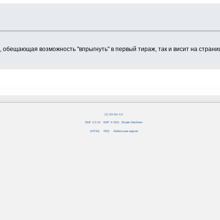
, обещающая возможность "впрыгнуть" в первый тираж, так и висит на страни
CC BY-SA 4.0
SMF 2.0.14
|
SMF © 2011
,
Simple Machines
XHTML
RSS
Мобильная версия