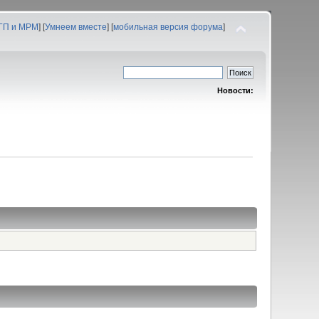
 ГП и МРМ
] [
Умнеем вместе
] [
мобильная версия форума
]
Новости: