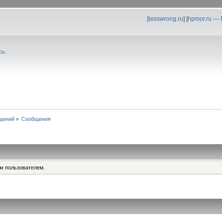
[
lesswrong.ru
] [
hpmor.ru —
сь
.
щений
»
Сообщения
им пользователем.