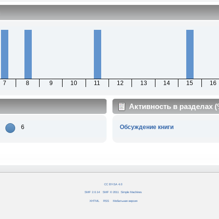
м
7
8
9
10
11
12
13
14
15
16
Активность в разделах 
6
Обсуждение книги
CC BY-SA 4.0
SMF 2.0.14
|
SMF © 2011
,
Simple Machines
XHTML
RSS
Мобильная версия