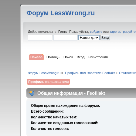
Форум LessWrong.ru
Добро пожаловать,
Гость
. Пожалуйста,
войдите
или
зарегистрируйте
Начало
Помощь
Поиск
Вход
Регистрация
Форум LessWrong.ru
»
Профиль пользователя Feofilakt
»
Статистик
Профиль пользователя
Общая информация - Feofilakt
Общее время нахождения на форуме:
Всего сообщений:
Количество начатых тем:
Количество созданных голосований:
Количество голосов: