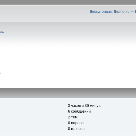
[
lesswrong.ru
] [
hpmor.ru —
сь
.
а
3 часов и 36 минут.
6 сообщений
2 тем
0 опросов
0 голосов