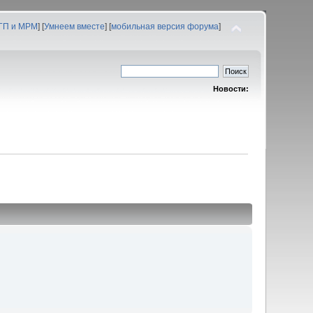
 ГП и МРМ
] [
Умнеем вместе
] [
мобильная версия форума
]
Новости: