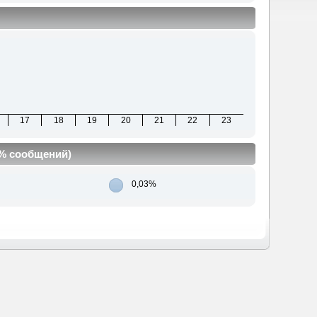
17
18
19
20
21
22
23
(% сообщений)
0,03%