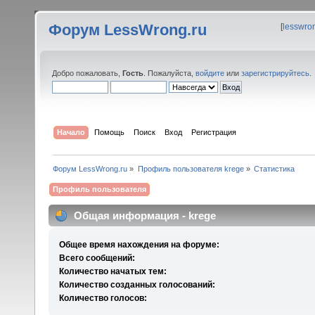
Форум LessWrong.ru
[
lesswro
Добро пожаловать,
Гость
. Пожалуйста,
войдите
или
зарегистрируйтесь
.
Начало
Помощь
Поиск
Вход
Регистрация
Форум LessWrong.ru
»
Профиль пользователя krege
»
Статистика
Профиль пользователя
Общая информация - krege
Общее время нахождения на форуме:
Всего сообщений:
Количество начатых тем:
Количество созданных голосований:
Количество голосов: