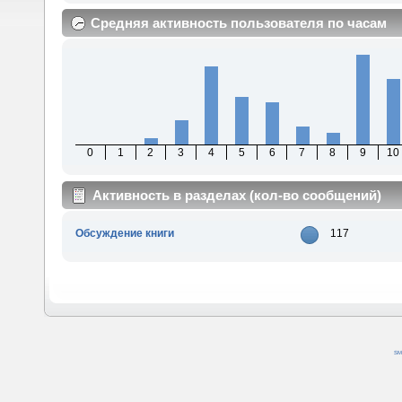
Средняя активность пользователя по часам
0
1
2
3
4
5
6
7
8
9
10
Активность в разделах (кол-во сообщений)
Обсуждение книги
117
SM