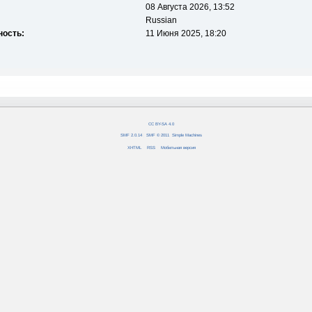
08 Августа 2026, 13:52
Russian
ность:
11 Июня 2025, 18:20
CC BY-SA 4.0
SMF 2.0.14
|
SMF © 2011
,
Simple Machines
XHTML
RSS
Мобильная версия