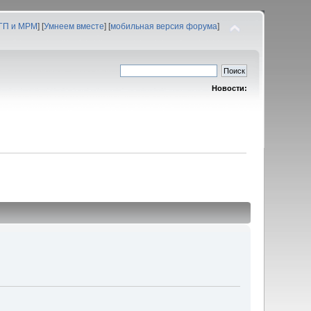
 ГП и МРМ
] [
Умнеем вместе
] [
мобильная версия форума
]
Новости: