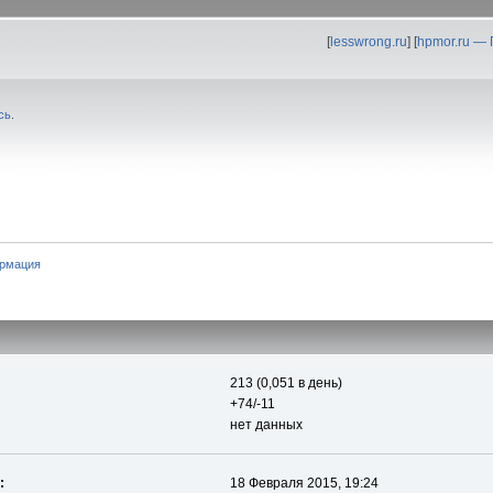
[
lesswrong.ru
] [
hpmor.ru —
сь
.
рмация
213 (0,051 в день)
+74/-11
нет данных
:
18 Февраля 2015, 19:24