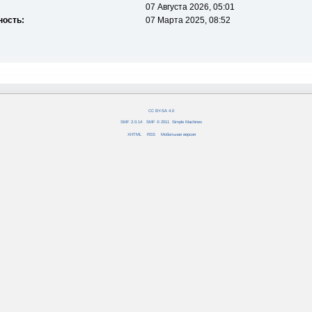
07 Августа 2026, 05:01
ность:
07 Марта 2025, 08:52
CC BY-SA 4.0
SMF 2.0.14
|
SMF © 2011
,
Simple Machines
XHTML
RSS
Мобильная версия