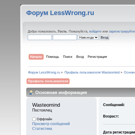
Форум LessWrong.ru
Добро пожаловать,
Гость
. Пожалуйста,
войдите
или
зарегистрируйте
Начало
Помощь
Поиск
Вход
Регистрация
Форум LessWrong.ru
»
Профиль пользователя Wasteomind
»
Основ
Профиль пользователя
Основная информация
Wasteomind 
Сообщений:
Постоялец
Возраст:
Оффлайн
Просмотр сообщений
Статистика
Дата регистрации