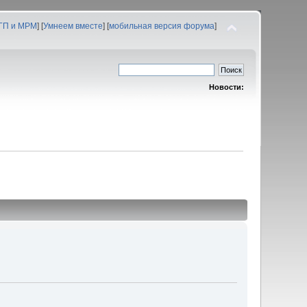
 ГП и МРМ
] [
Умнеем вместе
] [
мобильная версия форума
]
Новости: