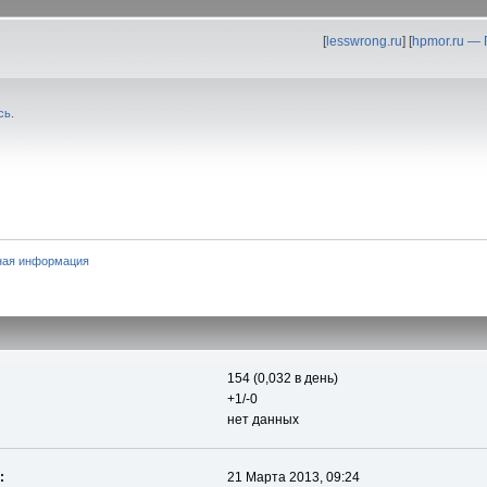
[
lesswrong.ru
] [
hpmor.ru —
сь
.
ная информация
154 (0,032 в день)
+1/-0
нет данных
:
21 Марта 2013, 09:24