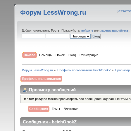
Форум LessWrong.ru
[
lesswro
Добро пожаловать,
Гость
. Пожалуйста,
войдите
или
зарегистрируйтесь
.
Начало
Помощь
Поиск
Вход
Регистрация
Форум LessWrong.ru
»
Профиль пользователя belchOnokZ
»
Просмотр
Профиль пользователя
Просмотр сообщений
В этом разделе можно просмотреть все сообщения, сделанные этим п
Сообщения
Темы
Вложения
Сообщения - belchOnokZ