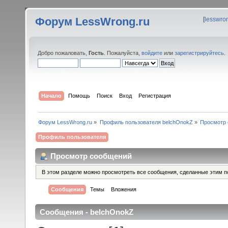
Форум LessWrong.ru
[
lesswro
Добро пожаловать,
Гость
. Пожалуйста,
войдите
или
зарегистрируйтесь
.
Начало
Помощь
Поиск
Вход
Регистрация
Форум LessWrong.ru
»
Профиль пользователя belchOnokZ
»
Просмотр
Профиль пользователя
Просмотр сообщений
В этом разделе можно просмотреть все сообщения, сделанные этим п
Сообщения
Темы
Вложения
Сообщения - belchOnokZ