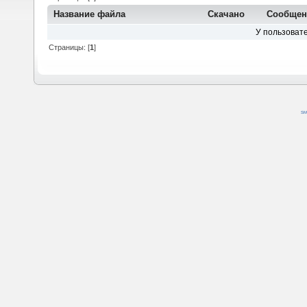
Название файла
Скачано
Сообщен
У пользовате
Страницы: [
1
]
SM