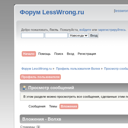
Форум LessWrong.ru
[
lesswro
Добро пожаловать,
Гость
. Пожалуйста,
войдите
или
зарегистрируйтесь
.
Начало
Помощь
Поиск
Вход
Регистрация
Форум LessWrong.ru
»
Профиль пользователя Волхв
»
Просмотр сооб
Профиль пользователя
Просмотр сообщений
В этом разделе можно просмотреть все сообщения, сделанные этим п
Сообщения
Темы
Вложения
Вложения - Волхв
Страницы: [
1
]