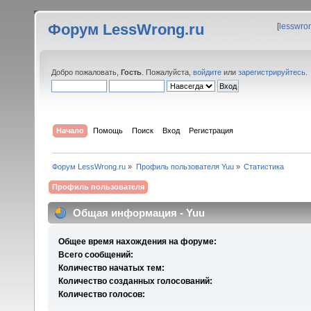
Форум LessWrong.ru
[
lesswro
Добро пожаловать,
Гость
. Пожалуйста,
войдите
или
зарегистрируйтесь
.
Начало
Помощь
Поиск
Вход
Регистрация
Форум LessWrong.ru
»
Профиль пользователя Yuu
»
Статистика
Профиль пользователя
Общая информация - Yuu
Общее время нахождения на форуме:
Всего сообщений:
Количество начатых тем:
Количество созданных голосований:
Количество голосов: