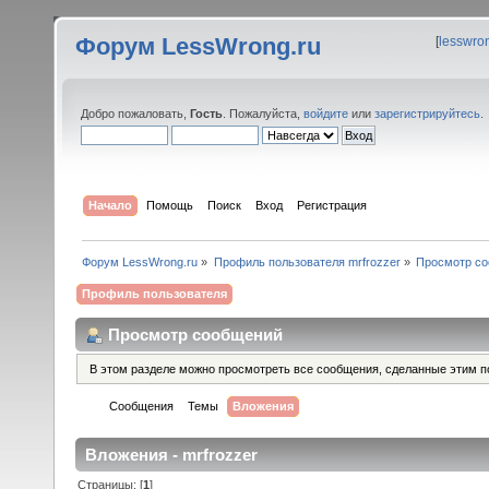
Форум LessWrong.ru
[
lesswro
Добро пожаловать,
Гость
. Пожалуйста,
войдите
или
зарегистрируйтесь
.
Начало
Помощь
Поиск
Вход
Регистрация
Форум LessWrong.ru
»
Профиль пользователя mrfrozzer
»
Просмотр с
Профиль пользователя
Просмотр сообщений
В этом разделе можно просмотреть все сообщения, сделанные этим п
Сообщения
Темы
Вложения
Вложения - mrfrozzer
Страницы: [
1
]