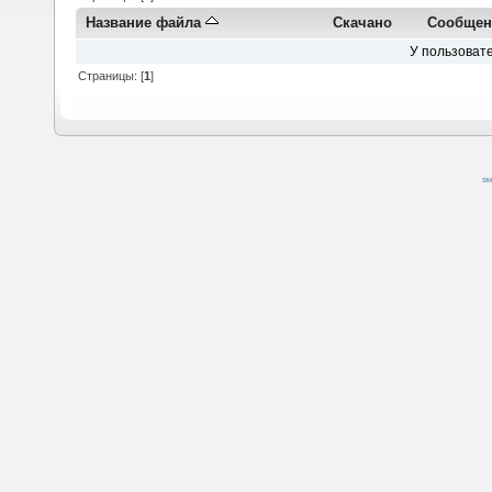
Название файла
Скачано
Сообщен
У пользовате
Страницы: [
1
]
SM