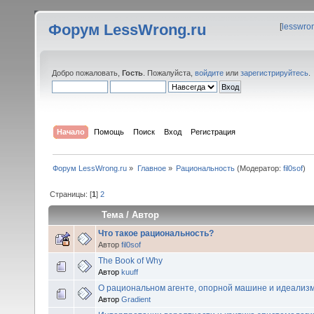
Форум LessWrong.ru
[
lesswro
Добро пожаловать,
Гость
. Пожалуйста,
войдите
или
зарегистрируйтесь
.
Начало
Помощь
Поиск
Вход
Регистрация
Форум LessWrong.ru
»
Главное
»
Рациональность
(Модератор:
fil0sof
)
Страницы: [
1
]
2
Тема
/
Автор
Что такое рациональность?
Автор
fil0sof
The Book of Why
Автор
kuuff
О рациональном агенте, опорной машине и идеализ
Автор
Gradient