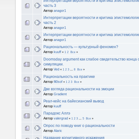
Интерпретации вероятности и критика эпистемологи
часть 3
Автор
anagor1
Интерпретации вероятности и критика эпистемологи
часть 2
Автор
anagor1
Интерпретации вероятности и критика эпистемолог
Автор
anagor1
Рациональность — культурный феномен?
Автор
kuuff
«
1
2
Все
»
Doomsday argument как слабое свидетельство конца с
симуляции.
Автор
Ved
«
1
2
3
...
8
Все
»
Рациональность на практике
Автор
fil0sof
«
1
2
3
Все
»
Две взгляда рациональности на эмоции
Автор
Gradient
Реал-кейс на байесианский вывод
Автор
kuuff
Парадокс Аллэ
Автор
valergrad
«
1
2
3
...
5
Все
»
Опрос по поводу книг о рациональности
Автор
Alaric
Название когнитивного искажения