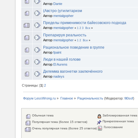
Автор
Dante
(Австро-)утилитаризм
Автор
mentalgopher
Пределы применимости байесовского подхода
Автор
mentalgopher
«
1
2
3
Все
»
Препарируя реальность
Автор
mentalgopher
«
1
2
Все
»
Рациональное поведение в группе
Автор
fpaint
Люди в нашей голове
Автор
El Aurens
Дилемма вагонетки заключённого
Автор
nadeys
Страницы: [
1
]
2
Форум LessWrong.ru
»
Главное
»
Рациональность
(Модератор:
fil0sof
)
Обычная тема
Заблокированная тема
Прикрепленная тема
Популярная тема (более 15 ответов)
Голосование
Очень популярная тема (более 25 ответов)